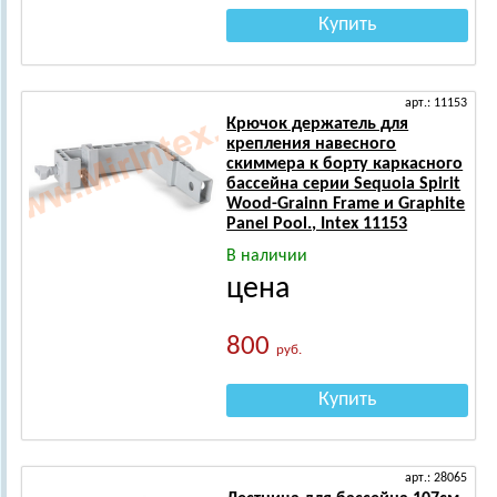
Купить
арт.: 11153
Крючок держатель для
крепления навесного
скиммера к борту каркасного
бассейна серии Sequoia Spirit
Wood-Grainn Frame и Graphite
Panel Pool., Intex 11153
В наличии
цена
800
руб.
Купить
арт.: 28065