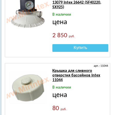
13079 Intex 26642 (SF40220,
SX925)
В наличии
цена
2 850
руб.
Купить
арт.: 11044
Крышка для сливного
отверстия бассейнов Intex
11044
В наличии
цена
80
руб.