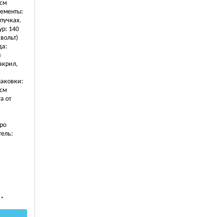
 см
ементы:
пучках.
ур: 140
 вольт)
да:
й
акрил,
паковки:
 см
а от
бро
ель:
.