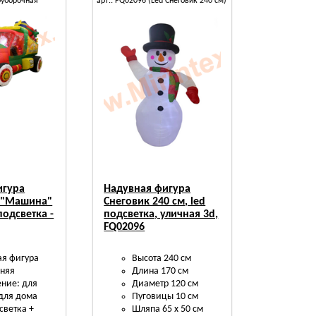
гоуборочная
арт.: FQ02096 (Led Снеговик 240 см)
игура
Надувная фигура
 "Машина"
Снеговик 240 см, led
подсветка -
подсветка, уличная 3d,
FQ02096
ая фигура
Высота 240 см
дняя
Длина 170 см
ние: для
Диаметр 120 см
для дома
Пуговицы 10 см
светка +
Шляпа 65 х 50 см