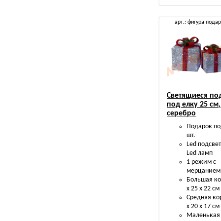
арт.: фигура пода
Светящиеся по
под елку 25 см, 
серебро
Подарок по
шт.
Led подсвет
Led ламп
1 режим с
мерцанием
Большая ко
х 25 х 22 см
Средняя ко
х 20 х 17 см
Маленькая 