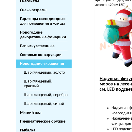
арт.: FQ02011 (дед моро
Снегокаты
лесенке 120 см LED)
Снежкострелы
Гирлянды светодиодные
для помещения и улицы
Новогодние
декоративные фонарики
Ели искусственные
Световые конструкции
Новогодние украшения
Шар глянцевый, золото
Надувная фигу
Шар глянцевый,
мороз на лесен
красный
см, LED подсве
Шар глянцевый, серебро
Шар глянцевый, синий
Надувная ф
Мягкий пол
новогодняя
Назначение
Пневматическое оружие
улицы, для
LED подсве
Рыбалка