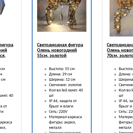
фигура
Светодиодная фигура
Светодиодн
ний
Олень новогодний
Олень ново
ся,
55см, золотой
70см, золот
 см
Выстота: 55 см
Выстота
см
Длина: 29 см
Длина: 
 см
Ширина: 12 см
Ширина:
Свечение: золотое
Свечени
Кол-во led ламп: 40
Кол-во 
ламп: 40
шт
шт
IP 44, защита от
IP 44, з
а от
брызг и влаги
брызг и
ги
Сеть: 220V
Сеть: 2
Материал каркаса
Матери
аркаса
фигуры: акрил,
фигуры:
рил,
металл
металл