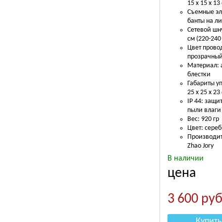
15 х 15 х 13
Съемные эл
банты на ли
Сетевой шн
см (220-240
Цвет прово
прозрачны
Материал: 
блестки
Габариты у
25 х 25 х 23
IP 44: защит
пыли влаги
Вес: 920 гр
Цвет: сере
Производит
Zhao Jory
В наличии
цена
3 600
руб
Купить