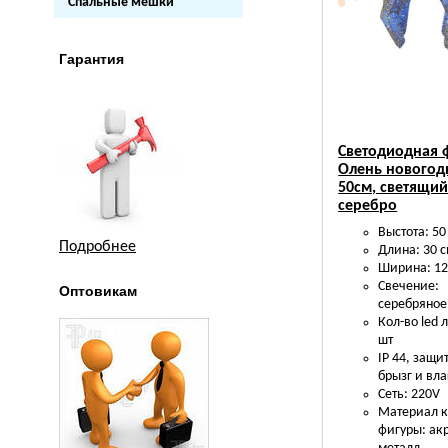
Спальные мешки
Гарантия
Светодиодная 
Олень новогод
50см, светящий
серебро
Выстота: 50
Подробнее
Длина: 30 
Ширина: 12
Свечение:
Оптовикам
серебряное
Кол-во led 
шт
IP 44, защит
брызг и вла
Сеть: 220V
Материал к
фигуры: ак