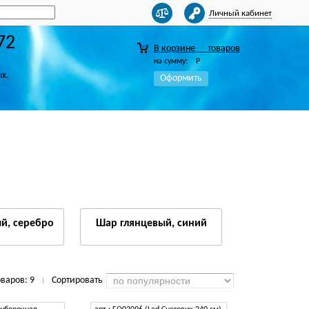
Личный кабинет
72
В корзине
товаров
на сумму:
Р
ых.
Оформить
й, серебро
Шар глянцевый, синий
оваров:
9
Сортировать
|