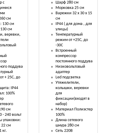
р с
Шарф 280 см
имися
Морковка 25 см
ами
Варежки 32 х 30 х 15
260 см
см
 130 см
IP44 ( для дома , для
 130 см
улицы)
и, веревки,
Температурный
ители
режим от +25С, до
вольтовый
-30С
р
Встроенный
нный
компрессор
ссор
постоянного поддува
ного поддува
Низковольтовый
атурный
адаптер
от + 25С, до
Led подсветка
Утяжелители,
щита: IP44
колышки, веревки
ал: 100%
для
ер
фиксации(входят в
етевого
набор)
190 см
Материал Полиэстер
0 - 240 вольт
100%
ы упаковки:
Длина сетевого
х 22 см
шнура 280 см
1 кг.
Сеть 220В