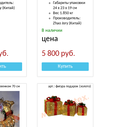
одитель:
Габариты упаковки
y (Китай)
24 х 23 х 19 см
Вес 1.850 кг
Производитель:
Zhao Jory (Китай)
В наличии
цена
уб.
5 800
руб.
ить
Купить
с венком 70 см
арт.: фигура подарок (золото)