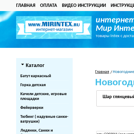
ГЛАВНАЯ
ОПЛАТА
ВИДЕО ИНСТРУКЦИИ
ИНСТРУКЦ
интернет
Мир Инте
товары Intex с дост
Каталог
Главная
Новогодние
Батут каркасный
Новогод
Горка детская
Качели детские, игровые
Шар глянцевый
площадки
Фейерверки
Тюбинг ( надувные санки-
ватрушки)
Ледянки, Санки и