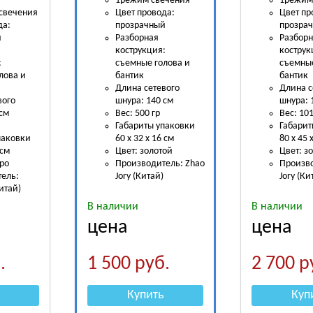
1режим свечения
1режим
свечения
Цвет провода:
Цвет пр
да:
прозрачный
прозра
й
Разборная
Разбор
кострукция:
кострук
:
съемные голова и
съемные
лова и
бантик
бантик
Длина сетевого
Длина с
вого
шнура: 140 см
шнура: 
 см
Вес: 500 гр
Вес: 101
Габариты упаковки
Габарит
паковки
60 х 32 х 16 см
80 х 45 
 см
Цвет: золотой
Цвет: з
бро
Производитель:
Zhao
Произво
ель:
Jory (Китай)
Jory (Ки
Китай)
В наличии
В наличии
цена
цена
.
1 500
руб.
2 700
р
Купить
Куп