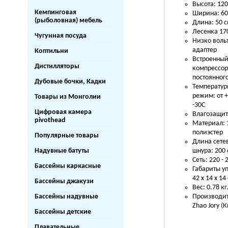
Высота: 120
Кемпинговая
Ширина: 60
(рыболовная) мебель
Длина: 50 
Лесенка 170
Чугунная посуда
Низко воль
адаптер
Коптильни
Встроенны
Дистилляторы
компрессо
постоянног
Дубовые бочки, Кадки
Температу
режим: от +
Товары из Монголии
-30С
Цифровая камера
Влагозащит
pivothead
Материал:
полиэстер
Популярные товары
Длина сете
Надувные батуты
шнура: 200
Сеть: 220 - 
Бассейны каркасные
Габариты у
42 х 14 х 14
Бассейны джакузи
Вес: 0.78 кг
Бассейны надувные
Производит
Zhao Jory (
Бассейны детские
Плавательные