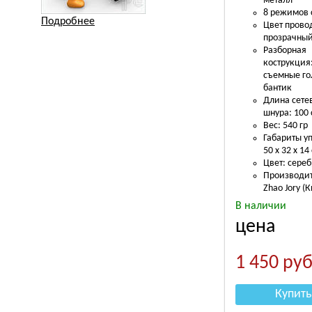
металл
8 режимов 
Подробнее
Цвет прово
прозрачны
Разборная
кострукция
съемные го
бантик
Длина сете
шнура: 100
Вес: 540 гр
Габариты у
50 х 32 х 14
Цвет: сере
Производит
Zhao Jory (
В наличии
цена
1 450
руб
Купить