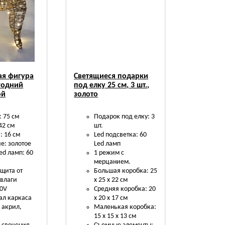
ая фигура
Светящиеся подарки
годний
под елку 25 см, 3 шт.,
ой
золото
: 75 см
Подарок под елку: 3
42 см
шт.
 16 см
Led подсветка: 60
е: золотое
Led ламп
led ламп: 60
1 режим с
мерцанием.
ащита от
Большая коробка: 25
 влаги
х 25 х 22 см
20V
Средняя коробка: 20
ал каркаса
х 20 х 17 см
 акрил,
Маленькая коробка:
15 х 15 х 13 см