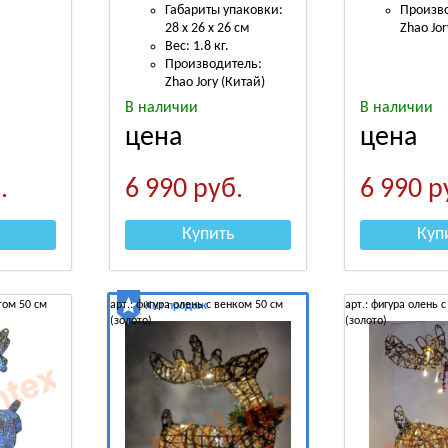
Габариты упаковки:
Произв
28 х 26 х 26 см
Zhao Jor
Вес: 1.8 кг.
Производитель:
Zhao Jory (Китай)
В наличии
В наличии
цена
цена
.
6 990
руб.
6 990
р
Купить
Куп
нтом 50 см
арт.: фигура олень с венком 50 см
арт.: фигура олень 
Хит продаж
(золото)
(золото)