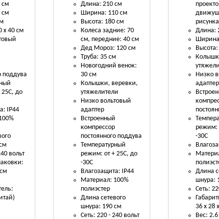
 см
Длина: 210 см
проекто
 см
Ширина: 110 см
движущ
см
Высота: 180 см
рисунк
 х 40 см
Колеса задние: 70
Длина: 
товый
см, передние: 40 см
Ширина:
Дед Мороз: 120 см
Высота:
й
Труба: 35 см
Колышк
р
Новогодний венок:
утяжел
о поддува
30 см
Низко 
рный
Колышки, веревки,
адапте
 25С, до
утяжелители
Встрое
Низко вольтовый
компре
а: IP44
адаптер
постоян
 100%
Встроенный
Темпер
компрессор
режим: 
вого
постоянного поддува
-30С
 см
Температурный
Влагоза
240 вольт
режим: от + 25С, до
Матери
паковки:
-30С
полиэст
 см
Влагозащита: IP44
Длина с
.
Материал: 100%
шнура: 
ель:
полиэстер
Сеть: 22
Китай)
Длина сетевого
Габарит
шнура: 190 см
36 х 28 
Сеть: 220 - 240 вольт
Вес: 2.6