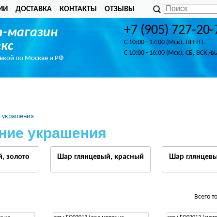
ИИ
ДОСТАВКА
КОНТАКТЫ
ОТЗЫВЫ
+7 (905) 727-20-
-магазин
C 10:00 - 17:00 (Мск), ПН-ПТ.
кс
C 10:00 - 16:00 (Мск), СБ, ВСК.-в
авкой по Москве и РФ
 украшения
ние украшения
, золото
Шар глянцевый, красный
Шар глянцевы
Всего т