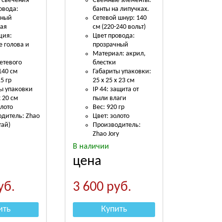
 свечения
Съемные элементы:
овода:
банты на липучках.
чный
Сетевой шнур: 140
ная
см (220-240 вольт)
ция:
Цвет провода:
 голова и
прозрачный
Материал: акрил,
етевого
блестки
140 см
Габариты упаковки:
5 гр
25 х 25 х 23 см
ы упаковки
IP 44: защита от
х 20 см
пыли влаги
олото
Вес: 920 гр
дитель: Zhao
Цвет: золото
тай)
Производитель:
Zhao Jory
В наличии
цена
уб.
3 600
руб.
ить
Купить