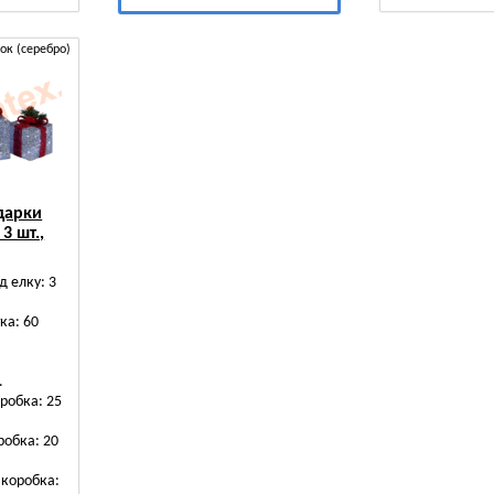
рок (серебро)
дарки
3 шт.,
д елку: 3
ка: 60
.
робка: 25
робка: 20
коробка: