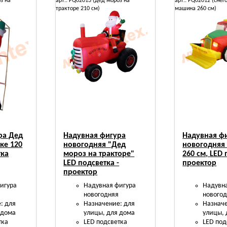
з на
арт.: FQ02013 (дед мороз на
арт.: FQ02012 (сне
тракторе 210 см)
машина 260 см)
ра Дед
Надувная фигура
Надувная ф
ке 120
новогодняя "Дед
новогодняя
тка
мороз на тракторе"
260 см, LED 
LED подсветка -
проектор
проектор
игура
Надувная фигура
Надувн
новогодняя
нового
: для
Назначение: для
Назначе
 дома
улицы, для дома
улицы, 
тка
LED подсветка
LED под