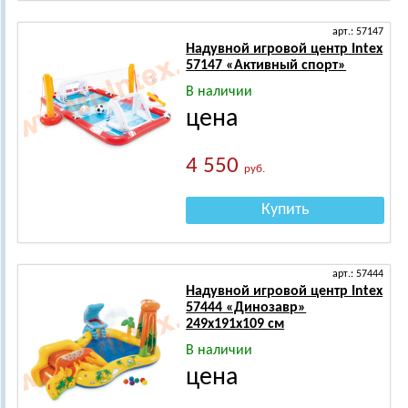
арт.: 57147
Надувной игровой центр Intex
57147 «Активный спорт»
В наличии
цена
4 550
руб.
Купить
арт.: 57444
Надувной игровой центр Intex
57444 «Динозавр»
249х191х109 см
В наличии
цена