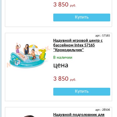
3 850
руб.
Купить
арт.: 57165
Надувной игровой центр с
бассейном Intex 57165
"Крокодильчик"
В наличии
цена
3 850
руб.
Купить
арт.: 28506
Надувной подголовник для