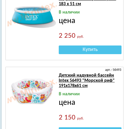
183 х 51 см
В наличии
цена
2 250
руб.
Купить
арт.: 56493
Детский надувной бассейн
Intex 56493 "Морской риф"
191х178х61 см
В наличии
цена
2 150
руб.