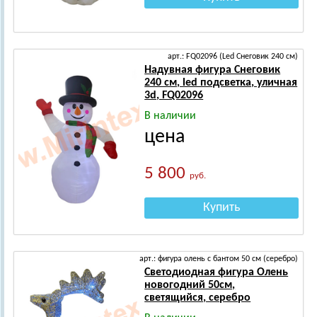
арт.: FQ02096 (Led Снеговик 240 см)
Надувная фигура Снеговик
240 см, led подсветка, уличная
3d, FQ02096
В наличии
цена
5 800
руб.
Купить
арт.: фигура олень с бантом 50 см (серебро)
Светодиодная фигура Олень
новогодний 50см,
светящийся, серебро