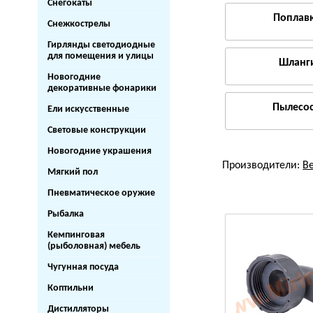
Снегокаты
Поплав
Снежкострелы
Гирлянды светодиодные
для помещения и улицы
Шланг
Новогодние
декоративные фонарики
Пылесо
Ели искусственные
Световые конструкции
Новогодние украшения
Производители:
B
Мягкий пол
Пневматическое оружие
Рыбалка
Кемпинговая
(рыболовная) мебель
Чугунная посуда
Коптильни
Дистилляторы