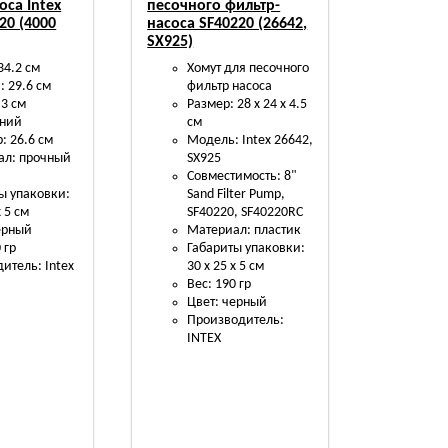
оса Intex
песочного фильтр-
20 (4000
насоса SF40220 (26642,
SX925)
34.2 см
Хомут для песочного
 29.6 см
фильтр насоса
 3 см
Размер: 28 х 24 х 4.5
нний
см
: 26.6 см
Модель: Intex 26642,
ал: прочный
SX925
Совместимость: 8"
ы упаковки:
Sand Filter Pump,
х 5 см
SF40220, SF40220RC
ерный
Материал: пластик
 гр
Габариты упаковки:
итель: Intex
30 х 25 х 5 см
Вес: 190 гр
Цвет: черный
Производитель:
INTEX