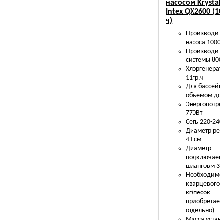
насосом Krystal
Intex QX2600 (1
ч)
Производит
насоса 1000
Производит
системы 80
Хлоргенера
11гр.ч
Для бассей
объёмом до
Энергопотр
770Вт
Сеть 220-2
Диаметр ре
41 см
Диаметр
подключае
шланговм 3
Необходимо
кварцевого
кг(песок
приобретае
отдельно)
Масса уста