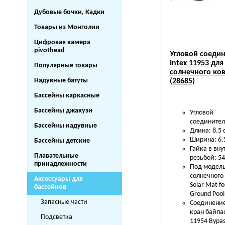
Дубовые бочки, Кадки
Товары из Монголии
Цифровая камера
pivothead
Угловой соеди
Intex 11953 для
Популярные товары
солнечного ко
Надувные батуты
(28685)
Бассейны каркасные
Бассейны джакузи
Угловой
соедините
Бассейны надувные
Длина: 8.5 
Ширина: 6.
Бассейны детские
Гайка в вн
Плавательные
резьбой: 5
принадлежности
Под модел
солнечного
Аксессуары для
Solar Mat f
бассейнов
Ground Pool
Запасные части
Соединение
кран байпас
Подсветка
11954 Bypas