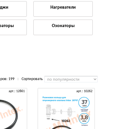
иджи
Нагреватели
раторы
Озонаторы
аров:
199
Сортировать
|
арт.: 12861
арт.: 10262