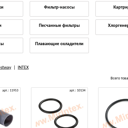
ки
Фильтр-насосы
Картр
и
Песчанные фильтры
Хлоргене
сы
Плавающие охладители
estway
|
INTEX
Всего тов
арт.: 11953
арт.: 10134