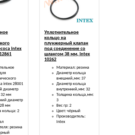
ьное
Уплотнительное
кольцо на
ского
плунжерный клапан
соса intex
под соединение со
 12861
шлангом 38 мм, intex
10262
тельное
Материал: резина
для
Диаметр кольца
ического
внешний,мм: 37
а intex 28001
Диаметр кольца
й диаметр
внутренний,мм: 32
 32 мм
Толщина кольца,мм:
нний диаметр
3
:28 мм
Вес гр: 2
 кольца: 2
Цвет: чёрный
Производитель:
ал
Intex
теля: резина
ёрный