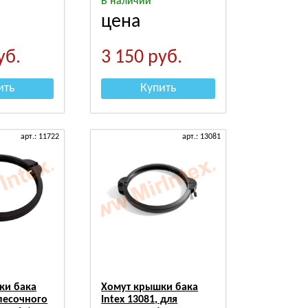
В наличии
цена
уб.
3 150
руб.
ить
Купить
арт.: 11722
арт.: 13081
ки бака
Хомут крышки бака
 песочного
Intex 13081, для