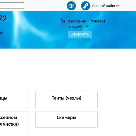
Личный кабинет
72
В корзине
товаров
на сумму:
Р
ых.
Оформить
ицы
Тенты (чехлы)
ассейном
Скимеры
я чистки)