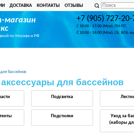
ИИ
ДОСТАВКА
КОНТАКТЫ
ОТЗЫВЫ
+7 (905) 727-20-
-магазин
C 10:00 - 17:00 (Мск), ПН-ПТ.
кс
C 10:00 - 16:00 (Мск), СБ, ВСК.-в
авкой по Москве и РФ
 для бассейнов
 аксессуары для бассейнов
части
Подсветка
Лестн
тенты
Подстилки
Уход за б
(наборы дл