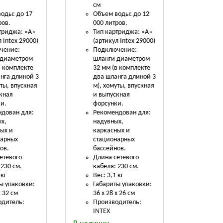
см
оды: до 17
Объем воды: до 12
ров.
000 литров.
триджа: «А»
Тип картриджа: «А»
 Intex 29000)
(артикул Intex 29000)
чение:
Подключение:
 диаметром
шланги диаметром
в комплекте
32 мм (в комплекте
нга длиной 3
два шланга длиной 3
уты, впускная
м), хомуты, впускная
кная
и выпускная
и.
форсунки.
дован для:
Рекомендован для:
х,
надувных,
ых и
каркасных и
нарных
стационарных
ов.
бассейнов.
етевого
Длина сетевого
 230 см.
кабеля: 230 см.
 кг
Вес: 3,1 кг
ы упаковки:
Габариты упаковки:
х 32 см
36 х 28 х 26 см
одитель:
Производитель:
INTEX