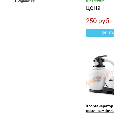
В наличии
Подробнее
цена
250
руб.
Купить
Хлоргенератор
песочным филь