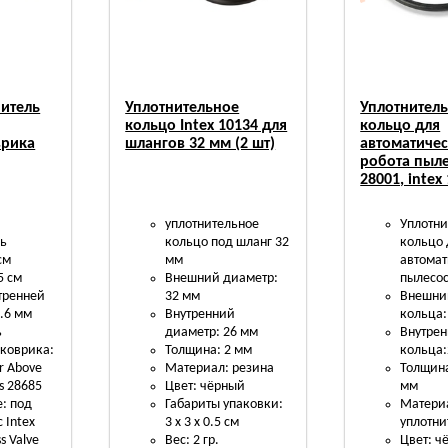
нитель
Уплотнительное
Уплотнител
кольцо Intex 10134 для
кольцо для
врика
шлангов 32 мм (2 шт)
автоматиче
робота пыле
28001, intex
уплотнительное
Уплотни
ль
кольцо под шланг 32
кольцо 
см
мм
автомат
5 см
Внешний диаметр:
пылесос
утренней
32 мм
Внешни
4.6 мм
Внутренний
кольца:
ь
диаметр: 26 мм
Внутре
 коврика:
Толщина: 2 мм
кольца
or Above
Материал: резина
Толщина
s 28685
Цвет: чёрный
мм
: под
Габариты упаковки:
Матери
 Intex
3 х 3 х 0.5 см
уплотни
s Valve
Вес: 2 гр.
Цвет: ч