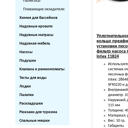
Пылесосы
Плавающие охладители
Химия для бассейнов
Надувные кровати
Надувные матрасы
Уплотнительно
кольцо предфи
Надувная мебель
установки пес
фильтр насоса 
Насосы
intex 11824
Подушки
Использует
Клапана и ремкомплекты
системах о
песочных ф
Тесты для воды
Intex: 2864
SF90220 и др
Лодки
Внутренни
Палатки
диаметр: 1
Наружний 
Раскладушки
115 мм
Толщина: 4
Рюкзаки для туризма
Материал: 
Спальные мешки
Вес: 10 гр.
Габариты