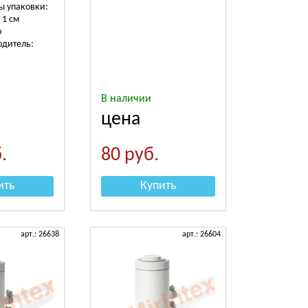
ы упаковки:
 1 см
р
одитель:
В наличии
цена
.
80
руб.
ить
Купить
арт.: 26638
арт.: 26604