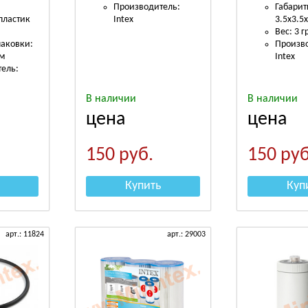
Производитель:
Габарит
пластик
Intex
3.5х3.5х
Вес: 3 г
паковки:
Произв
см
Intex
ель:
В наличии
В наличии
цена
цена
150
руб.
150
руб
Купить
Куп
арт.: 11824
арт.: 29003