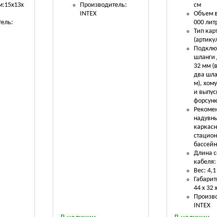
м:15х13х
Производитель:
см
INTEX
Объем в
ель:
000 лит
Тип кар
(артикул
Подклю
шланги
32 мм (
два шла
м), хом
и выпус
форсунк
Рекомен
надувны
каркасн
стацио
бассейн
Длина с
кабеля:
Вес: 4,1
Габарит
44 х 32 
Произв
INTEX