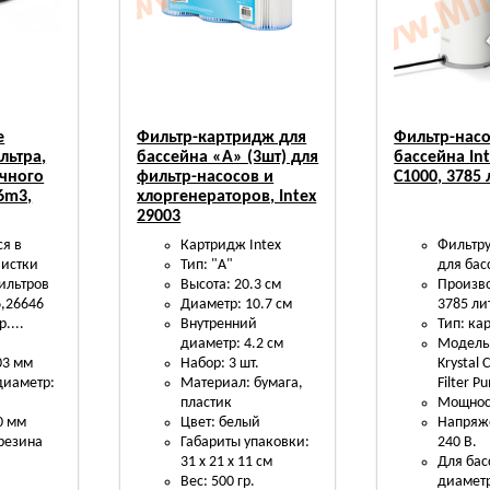
е
Фильтр-картридж для
Фильтр-насо
льтра,
бассейна «А» (3шт) для
бассейна In
очного
фильтр-насосов и
C1000, 3785 
6m3,
хлоргенераторов, Intex
29003
ся в
Картридж Intex
Фильтр
чистки
Тип: "А"
для бас
ильтров
Высота: 20.3 см
Произво
6,26646
Диаметр: 10.7 см
3785 ли
....
Внутренний
Тип: к
й
диаметр: 4.2 см
Модель
03 мм
Набор: 3 шт.
Krystal 
диаметр:
Материал: бумага,
Filter P
пластик
Мощност
0 мм
Цвет: белый
Напряж
резина
Габариты упаковки:
240 В.
31 х 21 х 11 см
Для бас
Вес: 500 гр.
диаметр