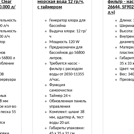
 Clear
морская вода 12 гр/ч,
фильтр - нас
0.000 л/
с таймером
26644, SF902
л.ч)
ельность
Генератор хлора для
Длина: 
0 л/ч
бассейна
Ширина:
ельность
Выдача хлора: 12 гр/
Высота:
00 л/ч
ч
Внутре
тор
Мощность 120 W
диаметр
Предназначен для
Матери
нов
бассейнов до 56800
пластик
 56800 л
литров.
Габарит
ебление
Требуется насос -
35 х 33 
фильтр с расходом
Цвет: ч
40В
воды от 2650-11355
Вес: 340
зервуара
л/час.
Призвод
Функция
самоочистки
мых
Таймер 24 ч
8 мм
Обновленная панель
е кол-во
управления
 песка 55
Комплект: шланг 38
мм, адаптер А, тест
тся
воды 20 шт.
Габариты упаковки:
новки
45 х 35 х 31 см