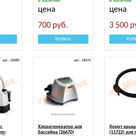
В наличии
В наличии
цена
цена
700
руб.
3 500
р
Купить
Куп
арт.: 26680
арт.: 26670
 с
Хлорогенератор для
Хомут крыш
тр-
бассейна (26670)
(11722) для