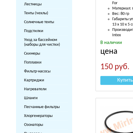
For
Лестницы
Материал: 
Тенты (чехлы)
Вес: 80 гр
Габариты у
Солнечные тенты
13 х 10 х 5 
Производит
Подстилки
Intex
Уход за бассейном
В наличии
(наборы для чистки)
цена
Скимеры
Поплавки
150
руб.
Фильтр-насосы
Купить
Картриджи
Нагреватели
Шланги
Песчанные фильтры
Хлоргенераторы
Озонаторы