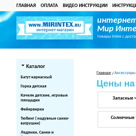
ГЛАВНАЯ
ОПЛАТА
ВИДЕО ИНСТРУКЦИИ
ИНСТРУКЦ
интернет
Мир Инте
товары Intex с дост
Каталог
Главная
Аксессуары
Батут каркасный
Цены на
Горка детская
Качели детские, игровые
Запасные 
площадки
Фейерверки
Солнечные 
Тюбинг ( надувные санки-
ватрушки)
Ледянки, Санки и