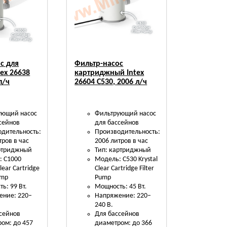
с для
Фильтр-насос
tex 26638
картриджный Intex
л/ч
26604 C530, 2006 л/ч
ующий насос
Фильтрующий насос
сейнов
для бассейнов
дительность:
Производительность:
тров в час
2006 литров в час
артриджный
Тип: картриджный
: C1000
Модель: C530 Krystal
Clear Cartridge
Clear Cartridge Filter
ump
Pump
ь: 99 Вт.
Мощность: 45 Вт.
ение: 220–
Напряжение: 220–
240 В.
сейнов
Для бассейнов
ом: до 457
диаметром: до 366