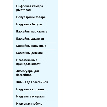
Цифровая камера
pivothead
Популярные товары
Надувные батуты
Бассейны каркасные
Бассейны джакузи
Бассейны надувные
Бассейны детские
Плавательные
принадлежности
Аксессуары для
бассейнов
Химия для бассейнов
Надувные кровати
Надувные матрасы
Надувная мебель