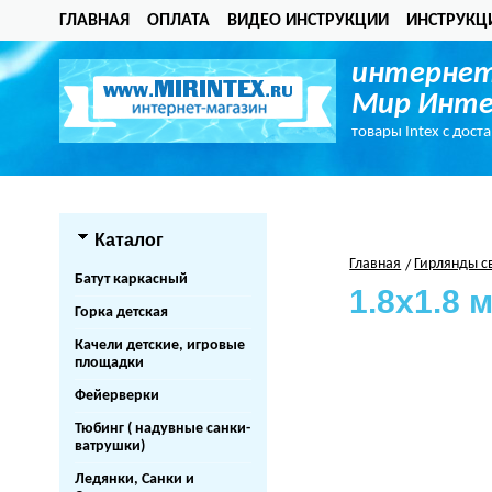
ГЛАВНАЯ
ОПЛАТА
ВИДЕО ИНСТРУКЦИИ
ИНСТРУКЦ
интернет
Мир Инте
товары Intex с дост
Каталог
Главная
Гирлянды с
Батут каркасный
1.8х1.8 
Горка детская
Качели детские, игровые
площадки
Фейерверки
Тюбинг ( надувные санки-
ватрушки)
Ледянки, Санки и