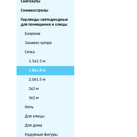
Снегокаты
Снежкострелы
Гирлянды светодиодные
для помещения и улицы
Бахрома
Занавес-штора
Сетка
1.5х1.5 м
1.8х1.8 м
2.0х1.5 м
2х2 м
3х2 м
Нить
Для улицы
Для дома
Надувные фигуры