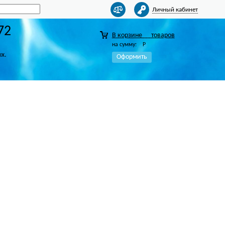
Личный кабинет
72
В корзине
товаров
на сумму:
Р
ых.
Оформить