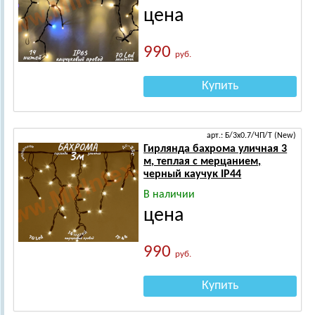
цена
990
руб.
Купить
арт.: Б/3х0.7/ЧП/Т (New)
Гирлянда бахрома уличная 3
м, теплая с мерцанием,
черный каучук IP44
В наличии
цена
990
руб.
Купить