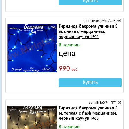
Купить
арт.: Б/3х0.7/ЧП/С (New)
Гирлянда бахрома уличная 3
м, синяя с мерцанием,
черный каучук IP44
В наличии
цена
990
руб.
Купить
арт.: Б/3х0.7/ЧП/Т (О)
Гирлянда бахрома уличная 3
м, теплая с flash мерцанием,
черный каучук IP65
В наличии