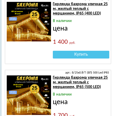
Гирлянда бахрома уличная 25
м, желтый теплый с
мерцанием, IP65 (400 LED)
В наличии
цена
1 400
руб.
Купить
арт.: Б/25х0.8/Т (БП) 500 Led IP65
Гирлянда бахрома уличная 25
м, желтый теплый с
мерцанием, IP65 (500 LED)
В наличии
цена
1 700