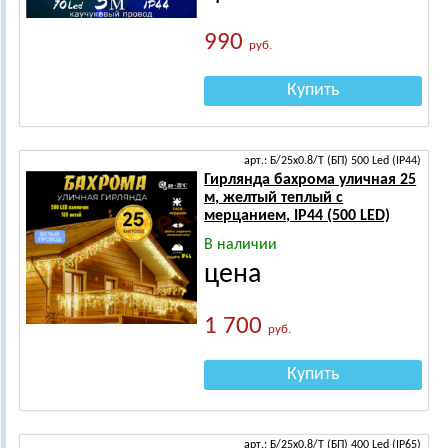
990
руб.
Купить
арт.: Б/25х0.8/Т (БП) 500 Led (IP44)
Гирлянда бахрома уличная 25
м, желтый теплый с
мерцанием, IP44 (500 LED)
В наличии
цена
1 700
руб.
Купить
арт.: Б/25х0.8/Т (БП) 400 Led (IP65)