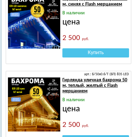
м, синяя с Flash мерцанием
В наличии
цена
2 500
руб.
Купить
арт.: Б/50х0.6/Т (БП) 835 LED
Гирлянда уличная бахрома 50
м, теплый, желтый с Flash
мерцанием
В наличии
цена
2 500
руб.