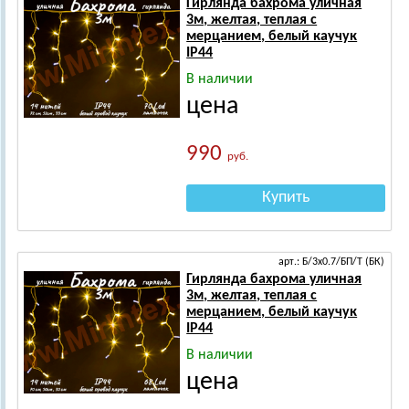
Гирлянда бахрома уличная
3м, желтая, теплая с
мерцанием, белый каучук
IP44
В наличии
цена
990
руб.
Купить
арт.: Б/3х0.7/БП/Т (БК)
Гирлянда бахрома уличная
3м, желтая, теплая с
мерцанием, белый каучук
IP44
В наличии
цена