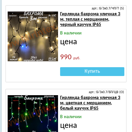
арт.: Б/3х0.7/ЧП/Т (S)
Гирлянда бахрома уличная 3
м, теплая с мерцанием,
черный каучук IP65
В наличии
цена
990
руб.
Купить
арт.: Б/3х0.7/БП/ЦВ (О)
Гирлянда бахрома уличная 3
м, цветная с мерцанием,
белый каучук IP65
В наличии
цена