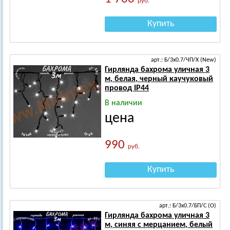
руб.
Купить
арт.: Б/3х0.7/ЧП/Х (New)
Гирлянда бахрома уличная 3
м, белая, черный каучуковый
провод IP44
В наличии
цена
990
руб.
Купить
арт.: Б/3х0.7/БП/С (О)
Гирлянда бахрома уличная 3
м, синяя с мерцанием, белый