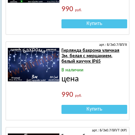
990
руб.
Купить
арт.: Б/3х0.7/БП/Х
Гирлянда бахрома уличная
3м, белая с мерцанием,
белый каучук IP65
В наличии
цена
990
руб.
Купить
арт.: Б/3х0.7/БП/Т (КР)