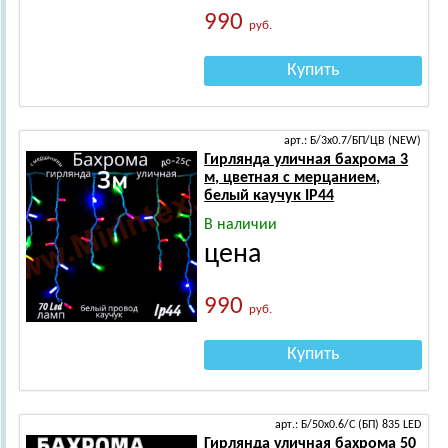
990
руб.
Купить
арт.: Б/3х0.7/БП/ЦВ (NEW)
Гирлянда уличная бахрома 3
м, цветная с мерцанием,
белый каучук IP44
В наличии
цена
990
руб.
Купить
арт.: Б/50х0.6/С (БП) 835 LED
Гирлянда уличная бахрома 50