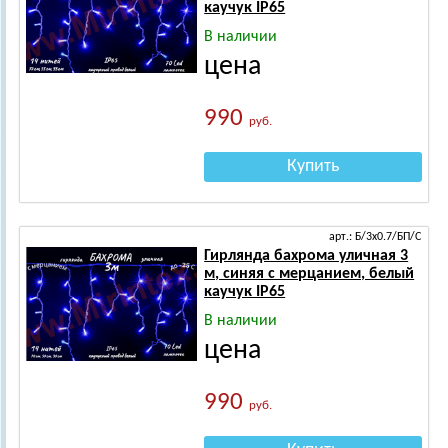
каучук IP65
В наличии
цена
990
руб.
Купить
арт.: Б/3х0.7/БП/С
Гирлянда бахрома уличная 3
м, синяя с мерцанием, белый
каучук IP65
В наличии
цена
990
руб.