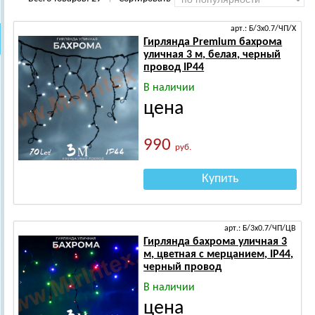
арт.: Б/3х0.7/ЧП/Х
Гирлянда Premium бахрома
уличная 3 м, белая, черный
провод IP44
В наличии
цена
990
руб.
Купить
арт.: Б/3х0.7/ЧП/ЦВ
Гирлянда бахрома уличная 3
м, цветная с мерцанием, IP44,
черный провод
В наличии
цена