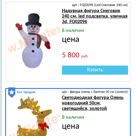
арт.: FQ02096 (Led Снеговик 240 см)
Надувная фигура Снеговик
240 см, led подсветка, уличная
3d, FQ02096
В наличии
цена
5 800
руб.
Купить
арт.: фигура олень с бантом 50 см (золото)
Хит продаж
Светодиодная фигура Олень
новогодний 50см,
светящийся, золотой
В наличии
цена