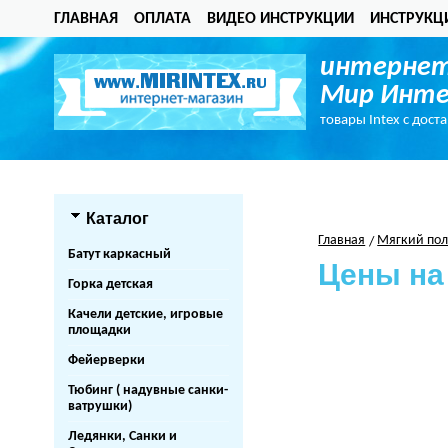
ГЛАВНАЯ
ОПЛАТА
ВИДЕО ИНСТРУКЦИИ
ИНСТРУКЦ
интернет
Мир Инте
товары Intex с дост
Каталог
Главная
Мягкий по
Батут каркасный
Цены на
Горка детская
Качели детские, игровые
площадки
Фейерверки
Тюбинг ( надувные санки-
ватрушки)
Ледянки, Санки и