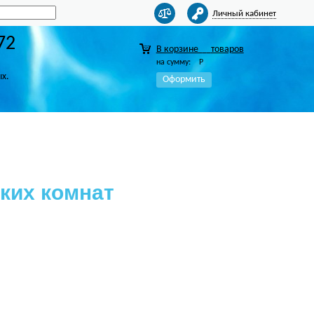
Личный кабинет
72
В корзине
товаров
на сумму:
Р
ых.
Оформить
ких комнат