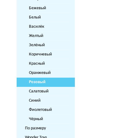
Бежевый
Белый
Василёк
Желтый
Зелёный
Коричневый
Красный
Оранжевый
Розовый
Салатовый
Синий
Фиолетовый
Чёрный
По размеру
Wonder Toys