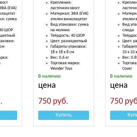
вост
Крепление:
Крепле
ЭВА (EVA)
ласточкин хвост
ласточк
илацетат
Материал: ЭВА (EVA)
Материа
ки: сумка
этилен винилацетат
этилен 
Вид упаковки: сумка
Вид упа
 40 ШОР
на молнии
слюда
оцветный
Твёрдость: 40 ШОР
Твёрдос
паковки:
Цвет: разноцветный
Цвет: р
 см
Габариты упаковки:
Габарит
18 х 18 х 8 см
33 х 33 
арка:
Вес: 0.6 кг
Вес: 0.8
s
Торговая марка:
Торгова
Wonder Toys
Cover
В наличии
В наличии
цена
цена
.
750
руб.
750
руб
Купить
Куп