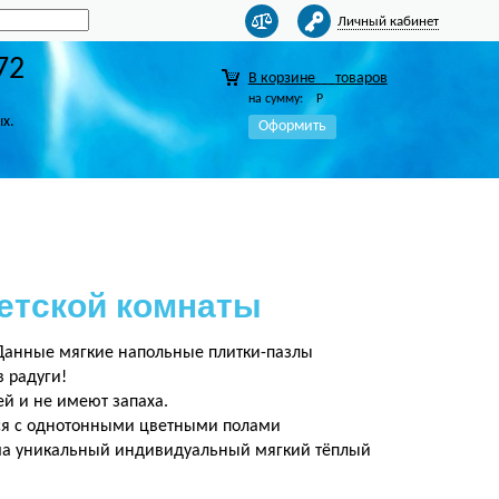
Личный кабинет
72
В корзине
товаров
на сумму:
Р
ых.
Оформить
етской комнаты
Данные мягкие напольные плитки-пазлы
в радуги!
й и не имеют запаха.
ся с однотонными цветными полами
лыша уникальный индивидуальный мягкий тёплый