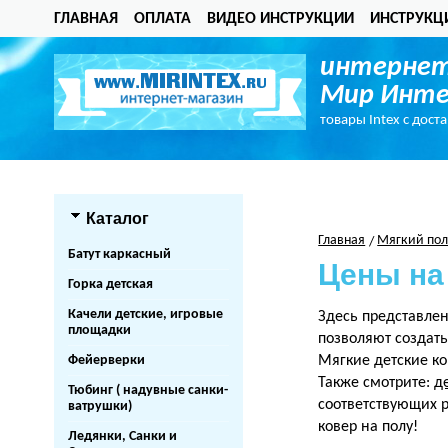
ГЛАВНАЯ
ОПЛАТА
ВИДЕО ИНСТРУКЦИИ
ИНСТРУКЦ
интернет
Мир Инте
товары Intex с дост
Каталог
Главная
Мягкий по
Батут каркасный
Цены на
Горка детская
Качели детские, игровые
Здесь представле
площадки
позволяют создать
Фейерверки
Мягкие детские ко
Также смотрите:
д
Тюбинг ( надувные санки-
соответствующих 
ватрушки)
ковер на полу!
Ледянки, Санки и