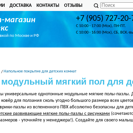
ИИ
ДОСТАВКА
КОНТАКТЫ
ОТЗЫВЫ
+7 (905) 727-20-
-магазин
C 10:00 - 17:00 (Мск), ПН-ПТ.
кс
C 10:00 - 16:00 (Мск), СБ, ВСК.-в
авкой по Москве и РФ
л
Напольное покрытие для детских комнат
 модульный мягкий пол для д
ны универсальные однотонные модульные мягкие полы-пазлы. 
 ковёр для ползания сколь угодно большого размера всех цвето
врики-пазлы из вспененного ПВХ абсолютно безопасны для дете
етские развивающие мягкие полы-пазлы с рисунками
(сочетают
размеров - уточняйте у менеджера!). Создайте для своего ма