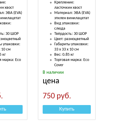
ние:
Крепление:
ин хвост
ласточкин хвост
л: ЭВА (EVA)
Материал: ЭВА (EVA)
винилацетат
этилен винилацетат
ковки:
Вид упаковки:
слюда
ть: 30 ШОР
Твёрдость: 30 ШОР
азноцветный
Цвет: разноцветный
ы упаковки:
Габариты упаковки:
х 10 см
33 х 33 х 10 см
5 кг
Вес: 0.85 кг
я марка: Eco
Торговая марка: Eco
Cover
В наличии
цена
.
750
руб.
ить
Купить