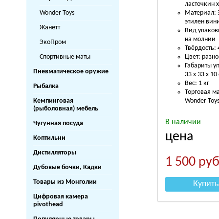
ласточкин х
Wonder Toys
Материал: 
этилен вин
Жанетт
Вид упаков
на молнии
ЭкоПром
Твёрдость:
Спортивные маты
Цвет: разн
Габариты у
Пневматическое оружие
33 х 33 х 10
Вес: 1 кг
Рыбалка
Торговая м
Кемпинговая
Wonder Toy
(рыболовная) мебель
В наличии
Чугунная посуда
цена
Коптильни
Дистилляторы
1 500
руб
Дубовые бочки, Кадки
Товары из Монголии
Купить
Цифровая камера
pivothead