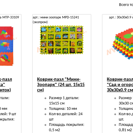
Всего т
ка MTP-33109
арт.: мини зоопарк MPD-15241
арт.: 30х30х0.9
(экопром)
к-пазл
Коврик-пазл "Мини-
Коврик-пазл
ка"
Зоопарк" (24 шт. 15х15
"Сад и огор
литок)
см)
30х30х0.9 см
етали:
Размер 1 детали:
Размер 
15х15 см
30х30 с
0 мм
Толщина: 10 мм
Толщина
лей: 9 шт
Кол-во деталей: 24
Кол-во 
окрытия:
шт
шт.
Площадь покрытия:
Площад
0,5 м2
0,81 м2