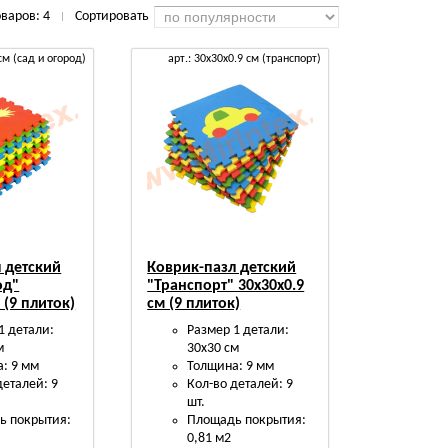
оваров:
4
Сортировать
|
 см (сад и огород)
арт.: 30х30х0.9 см (транспорт)
 детский
Коврик-пазл детский
од"
"Транспорт" 30х30х0.9
 (9 плиток)
см (9 плиток)
1 детали:
Размер 1 детали:
м
30х30 см
: 9 мм
Толщина: 9 мм
деталей: 9
Кол-во деталей: 9
шт.
ь покрытия:
Площадь покрытия:
0,81 м2