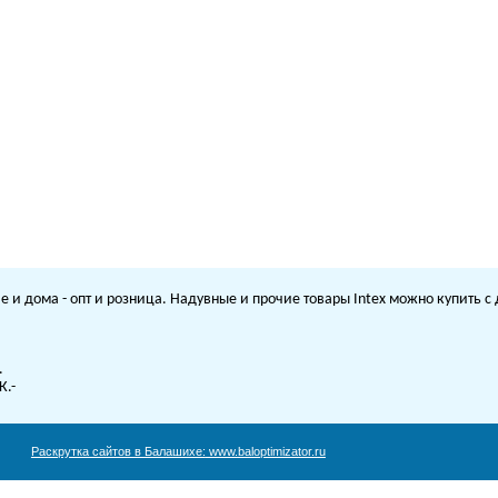
е и дома - опт и розница. Надувные и прочие товары Intex можно купить 
.
К.-
Раскрутка сайтов в Балашихе:
www.baloptimizator.ru