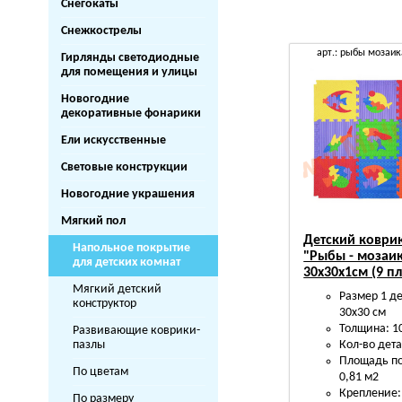
Снегокаты
Снежкострелы
арт.: рыбы мозаи
Гирлянды светодиодные
для помещения и улицы
Новогодние
декоративные фонарики
Ели искусственные
Световые конструкции
Новогодние украшения
Мягкий пол
Детский коври
Напольное покрытие
"Рыбы - мозаи
для детских комнат
30х30х1см (9 п
Мягкий детский
Размер 1 д
конструктор
30х30 см
Толщина: 1
Развивающие коврики-
пазлы
Кол-во дета
Площадь п
По цветам
0,81 м2
Крепление:
По размеру