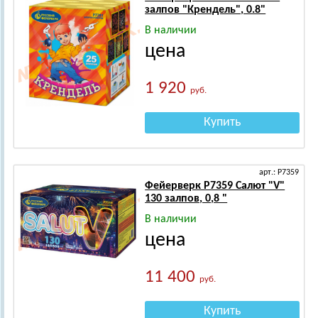
залпов "Крендель", 0.8"
В наличии
цена
1 920
руб.
Купить
арт.: Р7359
Фейерверк Р7359 Салют "V"
130 залпов, 0,8 "
В наличии
цена
11 400
руб.
Купить