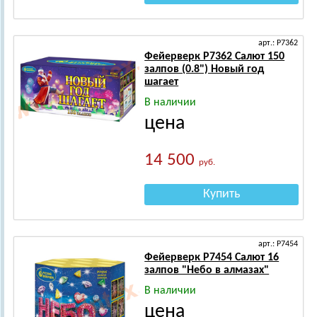
арт.: Р7362
Фейерверк Р7362 Салют 150
залпов (0.8") Новый год
шагает
В наличии
цена
14 500
руб.
Купить
арт.: Р7454
Фейерверк Р7454 Салют 16
залпов "Небо в алмазах"
В наличии
цена