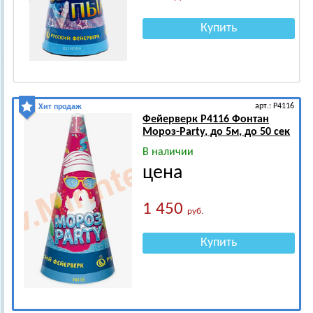
Купить
арт.: Р4116
Хит продаж
Фейерверк Р4116 Фонтан
Мороз-Party, до 5м, до 50 сек
В наличии
цена
1 450
руб.
Купить