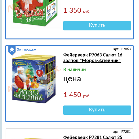
1 350
руб.
Купить
арт.: Р7063
Хит продаж
Фейерверк Р7063 Салют 16
залпов "Мороз-Затейник"
В наличии
цена
1 450
руб.
Купить
арт.: Р7281
Фейерверк Р7281 Салют 25