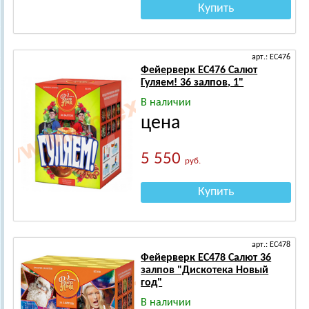
Купить
арт.: ЕС476
Фейерверк ЕС476 Салют
Гуляем! 36 залпов, 1"
В наличии
цена
5 550
руб.
Купить
арт.: ЕС478
Фейерверк ЕС478 Салют 36
залпов "Дискотека Новый
год"
В наличии