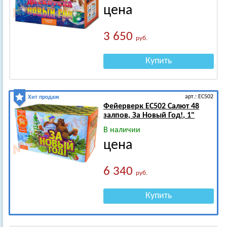
цена
3 650
руб.
Купить
арт.: ЕС502
Хит продаж
Фейерверк ЕС502 Салют 48
залпов, За Новый Год!, 1"
В наличии
цена
6 340
руб.
Купить