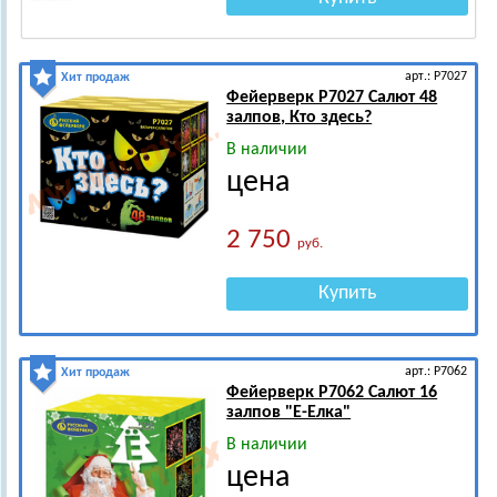
арт.: Р7027
Хит продаж
Фейерверк Р7027 Салют 48
залпов, Кто здесь?
В наличии
цена
2 750
руб.
Купить
арт.: Р7062
Хит продаж
Фейерверк Р7062 Салют 16
залпов "Е-Елка"
В наличии
цена