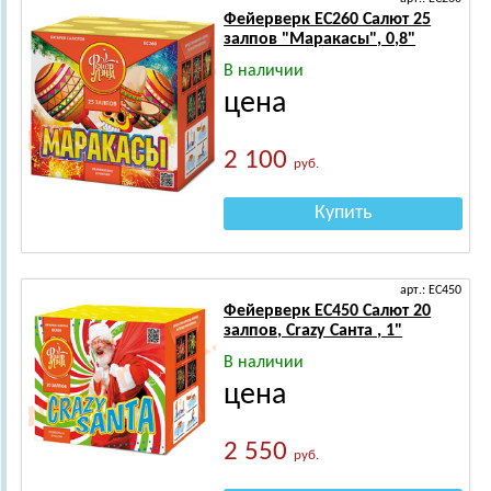
Фейерверк ЕС260 Салют 25
залпов "Маракасы", 0,8"
В наличии
цена
2 100
руб.
Купить
арт.: ЕС450
Фейерверк ЕС450 Салют 20
залпов, Crazy Санта , 1"
В наличии
цена
2 550
руб.