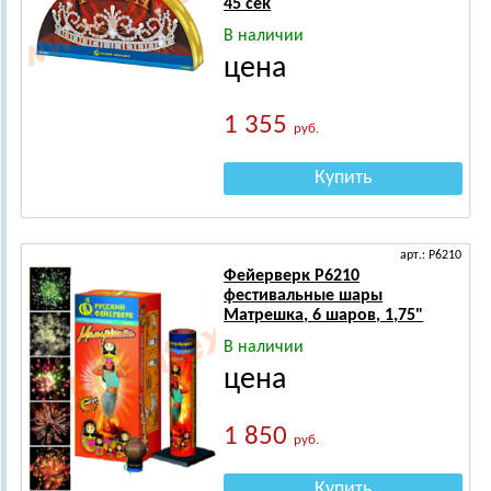
45 сек
В наличии
цена
1 355
руб.
Купить
арт.: Р6210
Фейерверк Р6210
фестивальные шары
Матрешка, 6 шаров, 1,75"
В наличии
цена
1 850
руб.
Купить