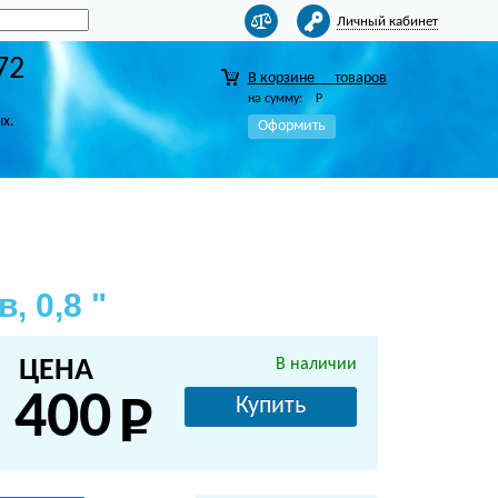
Личный кабинет
72
В корзине
товаров
на сумму:
Р
ых.
Оформить
, 0,8 "
ЦЕНА
В наличии
 400
Купить