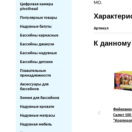
МО.
Цифровая камера
pivothead
Характери
Популярные товары
Надувные батуты
Артикул
Бассейны каркасные
К данному
Бассейны джакузи
Бассейны надувные
Бассейны детские
Плавательные
принадлежности
Аксессуары для
бассейнов
Химия для бассейнов
Надувные кровати
Фейервер
Салют 100
Надувные матрасы
"Корпора
Надувная мебель