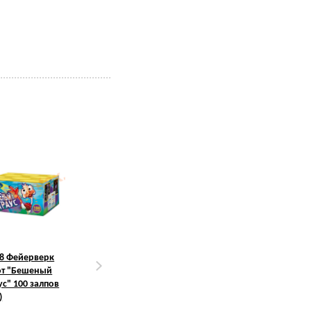
Хит продаж
Салют Р7354
8 Фейерверк
Фейерверк Р8474
Фейерверк С
ют "Бешеный
Салют 100 залпов
Наступающим! 100
ус" 100 залпов
"Не трогай, это на
залпов, 0,8"
)
Новый Год!" (1,25 ")