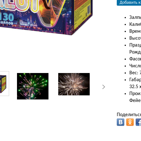
Добавить к
Залп
Калиб
Время
Высо
Праз
Рожд
Фасо
Число
Вес: 
Габар
32.5 
Прои
Фейе
Поделиться