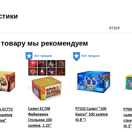
стики
Р7359
 товару мы рекомендуем
Хит продаж
Хит продаж
Салют ЕС768
Р7332 Салют "100
к ЕС772
Р700
Фейерверк
Карат" 100 залпов
 залпов
сал
Стольник 100
(0,8 ")
тив"
стра
залпов, 1,25"
(0,3"