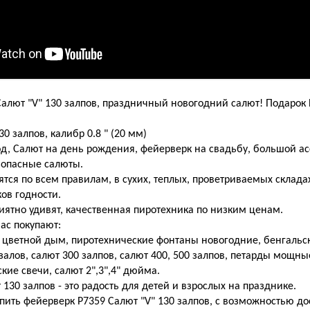
алют "V" 130 залпов, праздничный новогодний салют! Подарок 
0 залпов, калибр 0.8 " (20 мм)
д, Салют на день рождения, фейерверк на свадьбу, большой ас
зопасные салюты.
тся по всем правилам, в сухих, теплых, проветриваемых складах
ов годности.
ятно удивят, качественная пиротехника по низким ценам.
нас покупают:
 цветной дым, пиротехнические фонтаны новогодние, бенгальск
 залов, салют 300 залпов, салют 400, 500 залпов, петарды мощны
мские свечи, салют 2",3",4" дюйма.
130 залпов - это радость для детей и взрослых на празднике.
ить фейерверк Р7359 Салют "V" 130 залпов, с возможностью до