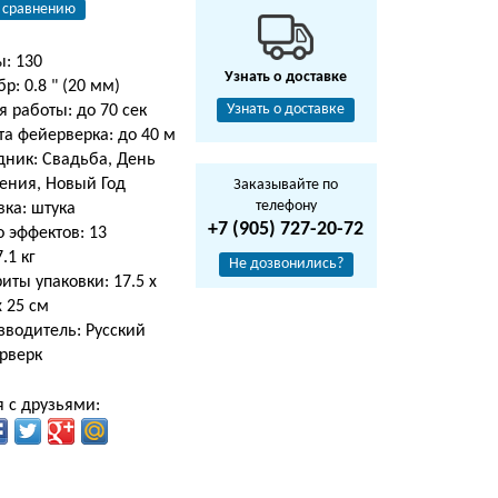
 сравнению
ы: 130
Узнать о доставке
р: 0.8 " (20 мм)
Узнать о доставке
 работы: до 70 сек
та фейерверка: до 40 м
дник: Свадьба, День
ения, Новый Год
Заказывайте по
телефону
вка: штука
+7 (905) 727-20-72
 эффектов: 13
7.1 кг
Не дозвонились?
иты упаковки: 17.5 х
х 25 см
зводитель: Русский
рверк
 с друзьями: