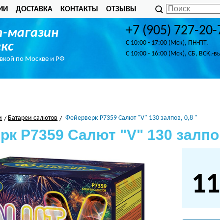
ИИ
ДОСТАВКА
КОНТАКТЫ
ОТЗЫВЫ
+7 (905) 727-20-
-магазин
C 10:00 - 17:00 (Мск), ПН-ПТ.
кс
C 10:00 - 16:00 (Мск), СБ, ВСК.-в
авкой по Москве и РФ
и
Батареи салютов
Фейерверк Р7359 Салют "V" 130 залпов, 0,8 "
к Р7359 Салют "V" 130 залпов
11