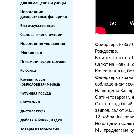
для помещения и улицы
Новогодние
декоративные фонарики
Ели искусственные
Световые конструкции
Новогодние украшения
Фейерверк Р7359 С
Рождество.
Мягкий пол
Батарея салютов 13
Пневматическое оружие
Салют на Новый Го
Рыбалка
Качественные, бе
Фейерверки храная
Кемпинговая
соблюдением срок
(рыболовная) мебель
Наши цены Вас при
Чугунная посуда
С этим товаром у 
Коптильни
Салют свадебный,
залпов, салют 200
Дистилляторы
12, кобра, tnt, ри
Дубовые бочки, Кадки
Новогодний Салют 
Товары из Монголии
Мы предлагаем куп