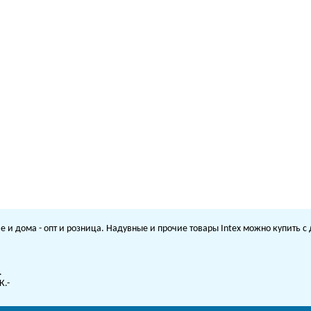
е и дома - опт и розница. Надувные и прочие товары Intex можно купить 
.
К.-