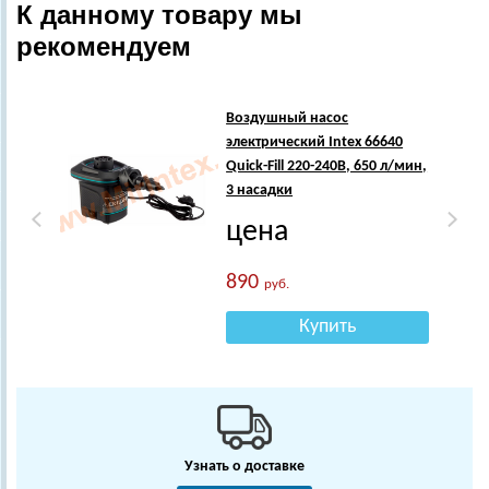
К данному товару мы
рекомендуем
Хи
Воздушный насос
электрический Intex 66640
Quick-Fill 220-240В, 650 л/мин,
3 насадки
цена
890
руб.
Купить
Узнать о доставке