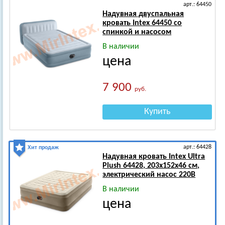
арт.: 64450
Надувная двуспальная
кровать Intex 64450 со
спинкой и насосом
В наличии
цена
7 900
руб.
Купить
арт.: 64428
Хит продаж
Надувная кровать Intex Ultra
Plush 64428, 203х152х46 см,
электрический насос 220В
В наличии
цена