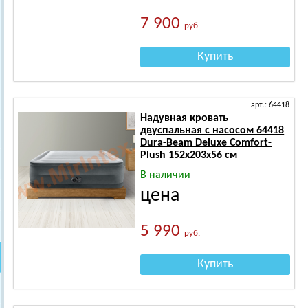
7 900
руб.
Купить
арт.: 64418
Надувная кровать
двуспальная с насосом 64418
Dura-Beam Deluxe Comfort-
Plush 152х203х56 см
В наличии
цена
5 990
руб.
Купить