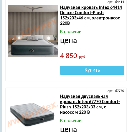
арт.: 64414
Надувная кровать Intex 64414
Deluxe Comfort-Plush
152х203х46 см, электронасос
220В
В наличии
цена
4 850
руб.
Купить
арт.: 67770
Надувная двуспальная
кровать Intex 67770 Comfort-
Plush 152х203х33 см, с
насосом 220 В
В наличии
цена