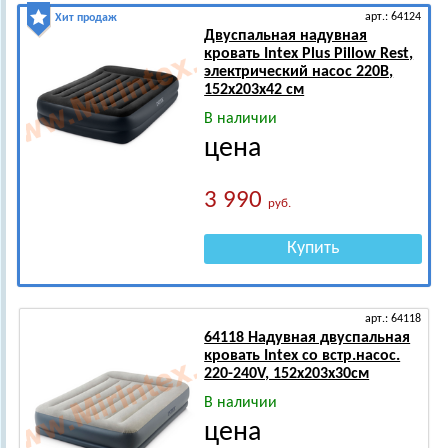
арт.: 64124
Хит продаж
Двуспальная надувная
кровать Intex Plus Pillow Rest,
электрический насос 220B,
152х203х42 см
В наличии
цена
3 990
руб.
Купить
арт.: 64118
64118 Надувная двуспальная
кровать Intex со встр.насос.
220-240V, 152х203х30см
В наличии
цена