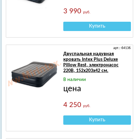
3 990
руб.
Купить
арт.: 64136
Двуспальная надувная
кровать Intex Plus Deluxe
Pillow Rest, электронасос
220B, 152х203х42 см.
В наличии
цена
4 250
руб.
Купить