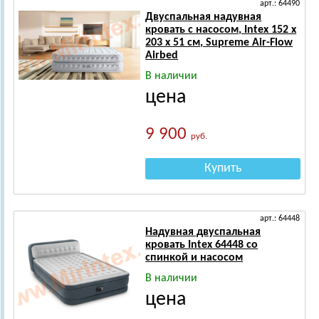
арт.: 64490
Двуспальная надувная
кровать с насосом, Intex 152 х
203 х 51 см, Supreme Air-Flow
Airbed
В наличии
цена
9 900
руб.
Купить
арт.: 64448
Надувная двуспальная
кровать Intex 64448 со
спинкой и насосом
В наличии
цена