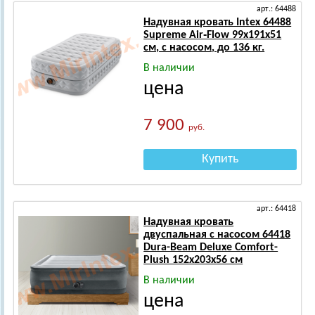
арт.: 64488
Надувная кровать Intex 64488
Supreme Air‑Flow 99х191х51
см, с насосом, до 136 кг.
В наличии
цена
7 900
руб.
Купить
арт.: 64418
Надувная кровать
двуспальная с насосом 64418
Dura-Beam Deluxe Comfort-
Plush 152х203х56 см
В наличии
цена