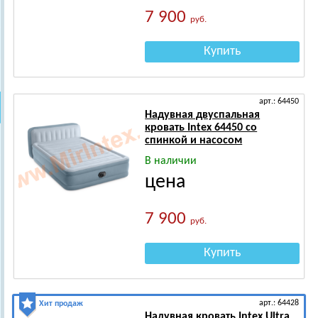
7 900
руб.
Купить
арт.: 64450
Надувная двуспальная
кровать Intex 64450 со
спинкой и насосом
В наличии
цена
7 900
руб.
Купить
арт.: 64428
Хит продаж
Надувная кровать Intex Ultra