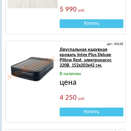
5 990
руб.
Купить
арт.: 64136
Двуспальная надувная
кровать Intex Plus Deluxe
Pillow Rest, электронасос
220B, 152х203х42 см.
В наличии
цена
4 250
руб.
Купить