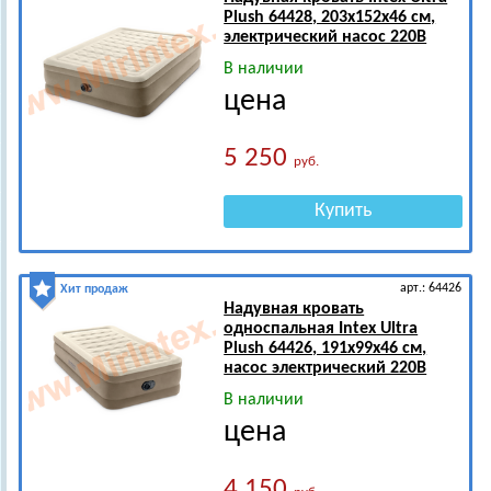
Plush 64428, 203х152х46 см,
электрический насос 220В
В наличии
цена
5 250
руб.
Купить
арт.: 64426
Хит продаж
Надувная кровать
односпальная Intex Ultra
Plush 64426, 191х99х46 см,
насос электрический 220В
В наличии
цена
4 150