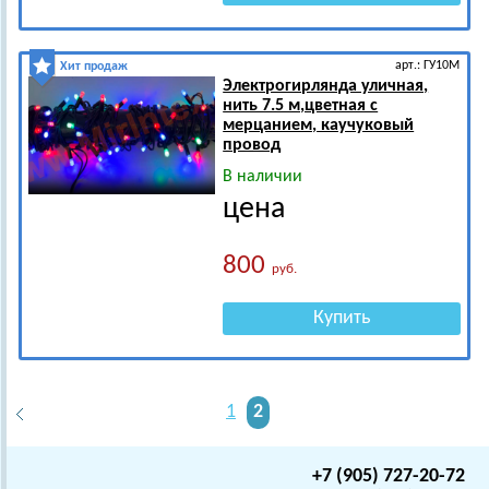
арт.: ГУ10М
Хит продаж
Электрогирлянда уличная,
нить 7.5 м,цветная с
мерцанием, каучуковый
провод
В наличии
цена
800
руб.
Купить
1
2
+7 (905) 727-20-72