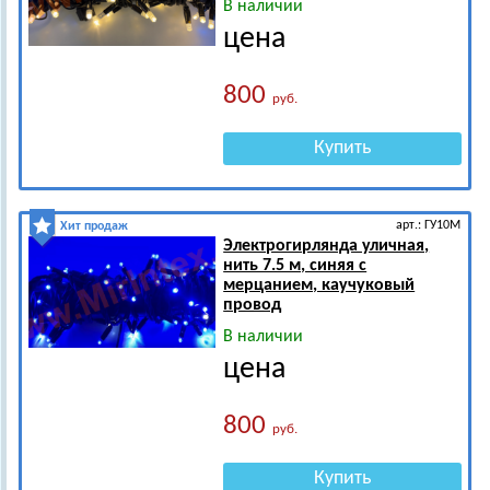
В наличии
цена
800
руб.
Купить
арт.: ГУ10М
Хит продаж
Электрогирлянда уличная,
нить 7.5 м, синяя с
мерцанием, каучуковый
провод
В наличии
цена
800
руб.
Купить