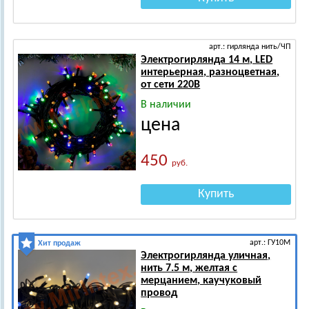
арт.: гирлянда нить/ЧП
Электрогирлянда 14 м, LED
интерьерная, разноцветная,
от сети 220В
В наличии
цена
450
руб.
Купить
арт.: ГУ10М
Хит продаж
Электрогирлянда уличная,
нить 7.5 м, желтая с
мерцанием, каучуковый
провод