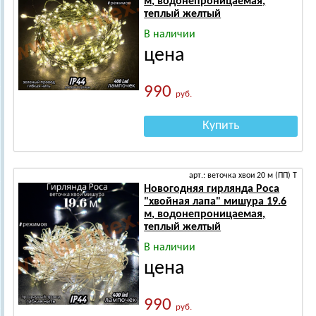
м, водонепроницаемая,
теплый желтый
В наличии
цена
990
руб.
Купить
арт.: веточка хвои 20 м (ПП) Т
Новогодняя гирлянда Роса
"хвойная лапа" мишура 19.6
м, водонепроницаемая,
теплый желтый
В наличии
цена
990
руб.