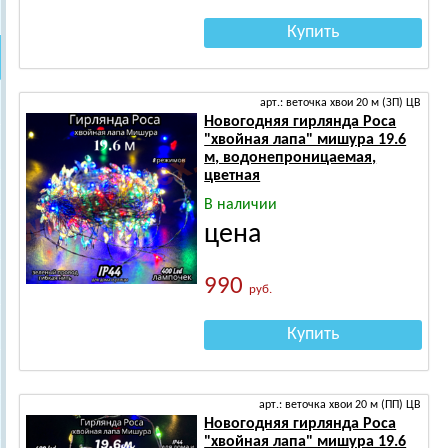
Купить
арт.: веточка хвои 20 м (ЗП) ЦВ
Новогодняя гирлянда Роса
"хвойная лапа" мишура 19.6
м, водонепроницаемая,
цветная
В наличии
цена
990
руб.
Купить
арт.: веточка хвои 20 м (ПП) ЦВ
Новогодняя гирлянда Роса
"хвойная лапа" мишура 19.6