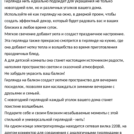
Гирлянда нить идеально подойдет для украшения не только
новогодней ели, но и различных уголков вашего дома.
Используйте её как гирлянду на окно, в дверной проем, чтобы
создать эффектный декор, который будет радовать вас и ваших
близких в любое время суток.
Мягкое свечение добавит уюта и создаст праздничное настроение.
Эта гирлянда также прекрасно смотрится в гирлянде на кухню, где
она добавит нотку тепла и волшебства во время приготовления
праздничных блюд.
А для детской комнаты она станет настоящим источником радости,
наполняя пространство светом и сказочной атмосферой.
Не забудьте украсить ваш балкон!
Гирлянда на балкон создаст уютное пространство для вечерних
посиделок, позволяя вам наслаждаться зимними вечерами с
друзьями и семьей.
С новогодней гирляндой каждый уголок вашего дома станет
поистине волшебным.
Подарите себе и своим близким незабываемые моменты с этой
стильной и универсальной гирляндой - нить!
На одном конце электрогирлянды находится сетевая вилка 220В, на
другом коннектор для соединения с аналогичными гирляндами в