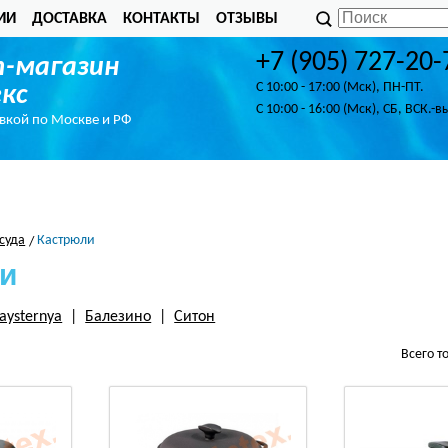
ИИ
ДОСТАВКА
КОНТАКТЫ
ОТЗЫВЫ
+7 (905) 727-20-
-магазин
C 10:00 - 17:00 (Мск), ПН-ПТ.
кс
C 10:00 - 16:00 (Мск), СБ, ВСК.-в
авкой по Москве и РФ
суда
Кастрюли
и
aysternya
|
Балезино
|
Ситон
Всего т