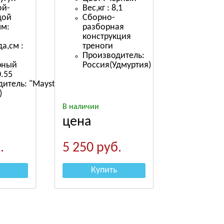
ой-
Вес,кг : 8,1
дой
Сборно-
мм:
разборная
конструкция
а,см :
треноги
Производитель:
рный
Россия(Удмуртия)
0.55
итель: "Maysternya"
)
В наличии
цена
.
5 250
руб.
Купить