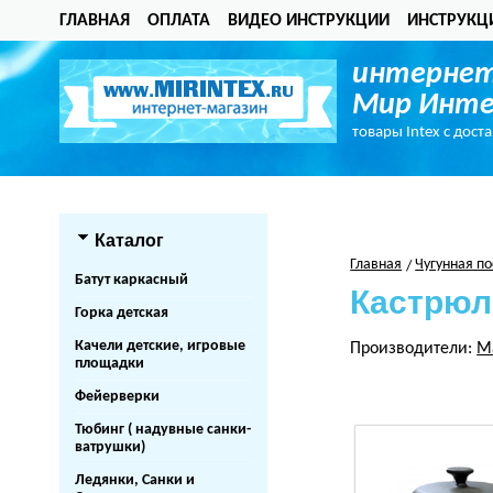
ГЛАВНАЯ
ОПЛАТА
ВИДЕО ИНСТРУКЦИИ
ИНСТРУКЦ
интернет
Мир Инте
товары Intex с дост
Каталог
Главная
Чугунная по
Батут каркасный
Кастрюл
Горка детская
Качели детские, игровые
Производители:
M
площадки
Фейерверки
Тюбинг ( надувные санки-
ватрушки)
Ледянки, Санки и