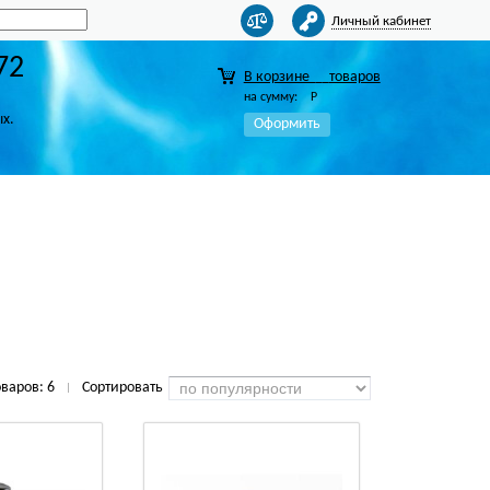
Личный кабинет
72
В корзине
товаров
на сумму:
Р
ых.
Оформить
оваров:
6
Сортировать
|