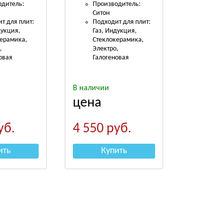
одитель:
Производитель:
Ситон
т для плит:
Подходит для плит:
дукция,
Газ, Индукция,
керамика,
Стеклокерамика,
,
Электро,
овая
Галогеновая
В наличии
цена
уб.
4 550
руб.
ить
Купить