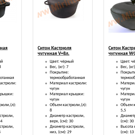
нная
Ситон Кастрюля
Ситон Каст
чугунная V=8л.
чугунная WO
ый
Цвет: чёрный
Цвет: ч
8
Вес, (кг): 7
Вес, (кг)
Покрытие:
Покрыт
отанная
термообработанная
термоо
астрюли:
Материал кастрюли:
Матери
чугун
чугун
крышки:
Материал крышки:
Матери
чугун
чугун
рюли,(л):
Объем кастрюли,(л):
Объем к
8
5,5
стрюли,
Диаметр кастрюли,
Диаметр
24
верх, (см): 30
(см): 30
стрюли,
Диаметр кастрюли,
Высота 
4
низ, (см): 29
(см): 13