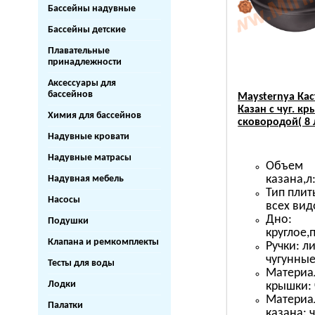
Бассейны надувные
Бассейны детские
Плавательные
принадлежности
Аксессуары для
бассейнов
Maysternya Ка
Казан с чуг. к
Химия для бассейнов
сковородой( 8 л
Надувные кровати
Надувные матрасы
Объем
казана,л:
Надувная мебель
Тип плит
Насосы
всех вид
Дно:
Подушки
круглое,
Клапана и ремкомплекты
Ручки: л
чугунны
Тесты для воды
Материа
Лодки
крышки: 
Материа
Палатки
казана: 