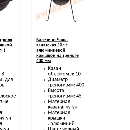
стрюля
Балезино Чаша
рышкой-
азиатская 10л с
. )
алюминиевой
крышкой на треноге
400 мм
Казан
 8
объемом,л: 10
ы: для
Диаметр
ов
треноги,мм: 400
Высота
плоское
треноги,мм: 45
итые
Материал
е
казана: чугун
л
Материал
чугун
крышки
л
: алюминий
чугун
Цвет : черный