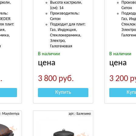
трюли,
Высота кастрюли,
Произв
(см): 14
Ситон
ель:
Производитель:
Подходи
OEDER
Ситон
Газ, Ин
ля плит:
Подходит для плит:
Стекло
ция,
Газ, Индукция,
Электро
мика,
Стеклокерамика,
Галоген
Электро,
я
Галогеновая
В наличии
В наличии
цена
цена
.
3 800
руб.
3 200
р
Купить
Куп
.: Maysternya
арт.: Балезино