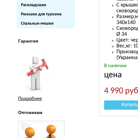
С крышк
Раскладушки
сковоро
Рюкзаки для туризма
Размер,
340х140
Спальные мешки
Сковород
Ø 34
Цвет: че
Гарантия
Вес,кг: 1
Производ
(Украина
В наличии
цена
4 990
руб
Подробнее
Купить
Оптовикам