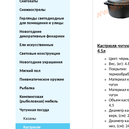
Снегокаты
Снежкострелы
Гирлянды светодиодные
для помещения и улицы
Новогодние
декоративные фонарики
Ели искусственные
Кастрюля чугу
4,5л
Световые конструкции
Цвет: чёрн
Новогодние украшения
Вес, (кг): 4.
Покрытие:
Мягкий пол
термообраб
Пневматическое оружие
Материал к
чугун
Рыбалка
Материал 
чугун
Кемпинговая
Объем каст
(рыболовная) мебель
4,5
Чугунная посуда
Диаметр ка
верх, (см): 
Казаны
Диаметр ка
низ, (см): 2
Кастрюли