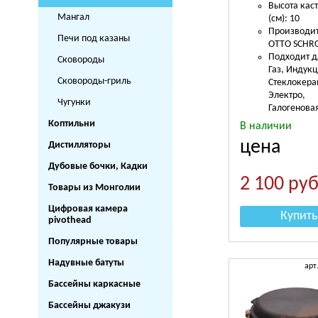
Высота кас
Мангал
(см): 10
Производит
Печи под казаны
OTTO SCHR
Подходит д
Сковороды
Газ, Индук
Сковороды-гриль
Стеклокера
Электро,
Чугунки
Галогенова
Коптильни
В наличии
цена
Дистилляторы
Дубовые бочки, Кадки
2 100
руб
Товары из Монголии
Цифровая камера
Купить
pivothead
Популярные товары
Надувные батуты
арт
Бассейны каркасные
Бассейны джакузи