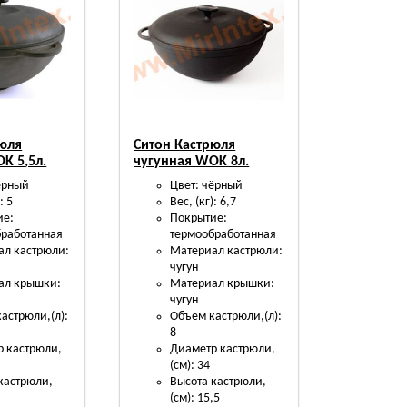
рюля
Ситон Кастрюля
K 5,5л.
чугунная WOK 8л.
ёрный
Цвет: чёрный
: 5
Вес, (кг): 6,7
ие:
Покрытие:
бработанная
термообработанная
ал кастрюли:
Материал кастрюли:
чугун
ал крышки:
Материал крышки:
чугун
астрюли,(л):
Объем кастрюли,(л):
8
 кастрюли,
Диаметр кастрюли,
(см): 34
кастрюли,
Высота кастрюли,
(см): 15,5