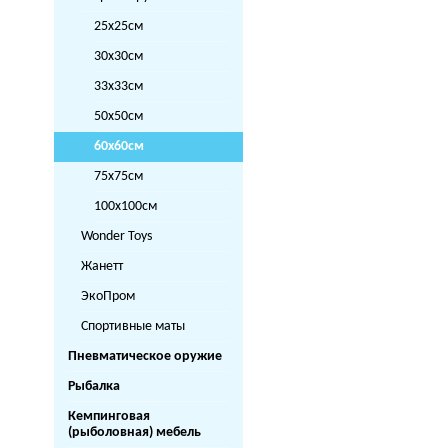
25x25см
30x30см
33x33см
50x50см
60x60см
75x75см
100x100см
Wonder Toys
Жанетт
ЭкоПром
Спортивные маты
Пневматическое оружие
Рыбалка
Кемпинговая
(рыболовная) мебель