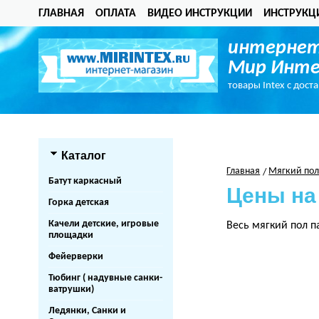
ГЛАВНАЯ
ОПЛАТА
ВИДЕО ИНСТРУКЦИИ
ИНСТРУКЦ
интернет
Мир Инте
товары Intex с дост
Каталог
Главная
Мягкий по
Батут каркасный
Цены на
Горка детская
Качели детские, игровые
Весь мягкий пол п
площадки
Фейерверки
Тюбинг ( надувные санки-
ватрушки)
Ледянки, Санки и