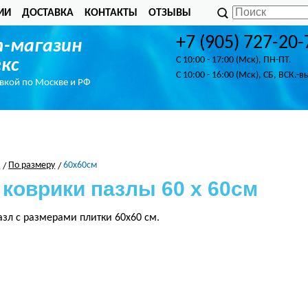
ИИ
ДОСТАВКА
КОНТАКТЫ
ОТЗЫВЫ
+7 (905) 727-20-
-магазин
C 10:00 - 17:00 (Мск), ПН-ПТ.
кс
C 10:00 - 16:00 (Мск), СБ, ВСК.-в
авкой по Москве и РФ
л
По размеру
60x60см
 коврики пазлы 60 x 60см
азл с размерами плитки 60x60 см.