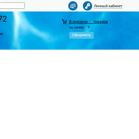
Личный кабинет
72
В корзине
товаров
на сумму:
Р
ых.
Оформить