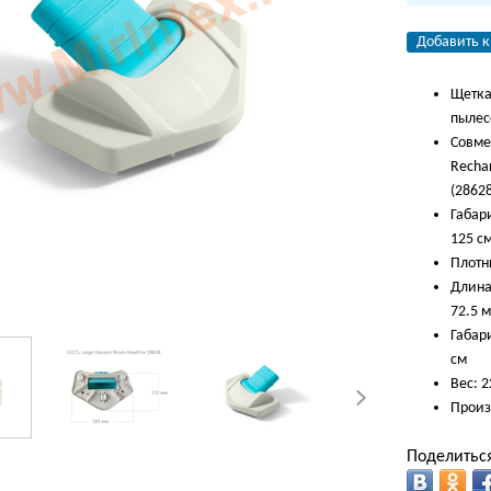
Добавить к
Щетка
пылес
Совме
Recha
(28628
Габари
125 с
Плотн
Длина
72.5 м
Габари
см
Вес: 2
Произ
Поделиться