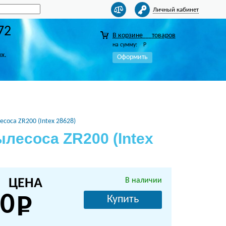
Личный кабинет
72
В корзине
товаров
на сумму:
Р
ых.
Оформить
соса ZR200 (Intex 28628)
лесоса ZR200 (Intex
ЦЕНА
В наличии
0
Купить