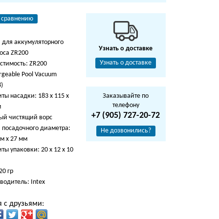
 сравнению
 для аккумуляторного
Узнать о доставке
оса ZR200
Узнать о доставке
стимость: ZR200
rgeable Pool Vacuum
)
ты насадки: 183 х 115 х
Заказывайте по
телефону
м
+7 (905) 727-20-72
ый чистящий ворс
 посадочного диаметра:
Не дозвонились?
м х 27 мм
ты упаковки: 20 х 12 х 10
20 гр
водитель: Intex
 с друзьями: