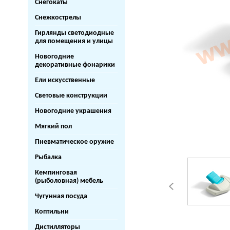
Снегокаты
Снежкострелы
Гирлянды светодиодные
для помещения и улицы
Новогодние
декоративные фонарики
Ели искусственные
Световые конструкции
Новогодние украшения
Мягкий пол
Пневматическое оружие
Рыбалка
Кемпинговая
(рыболовная) мебель
Чугунная посуда
Коптильни
Дистилляторы