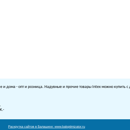
е и дома - опт и розница. Надувные и прочие товары Intex можно купить 
.
К.-
Раскрутка сайтов в Балашихе:
www.baloptimizator.ru