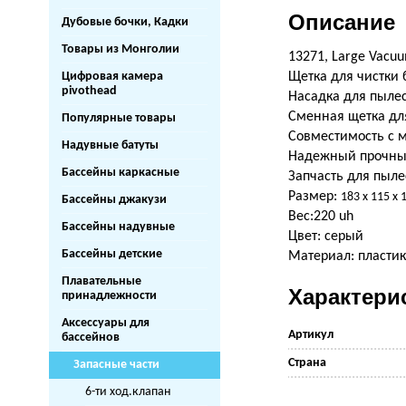
Описание
Дубовые бочки, Кадки
Товары из Монголии
13271, Large Vacu
Цифровая камера
Щетка для чистки 
pivothead
Насадка для пылес
Сменная щетка для
Популярные товары
Совместимость с м
Надувные батуты
Надежный прочный
Бассейны каркасные
Запчасть для пылес
Размер:
183 х 115 х 
Бассейны джакузи
Вес:220 uh
Бассейны надувные
Цвет: серый
Бассейны детские
Материал: пластик,
Плавательные
Характери
принадлежности
Аксессуары для
Артикул
бассейнов
Страна
Запасные части
6-ти ход.клапан