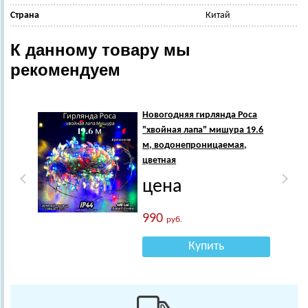
Страна
Китай
К данному товару мы
рекомендуем
Новогодняя гирлянда Роса
"хвойная лапа" мишура 19.6
м, водонепроницаемая,
цветная
цена
990
руб.
Купить