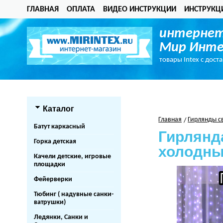
ГЛАВНАЯ
ОПЛАТА
ВИДЕО ИНСТРУКЦИИ
ИНСТРУКЦ
интернет
Мир Инте
товары Intex с дост
Каталог
Главная
Гирлянды с
Батут каркасный
Гирлянда
Горка детская
холодн
Качели детские, игровые
площадки
Фейерверки
Тюбинг ( надувные санки-
ватрушки)
Ледянки, Санки и