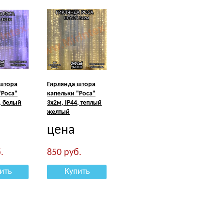
 штора
Гирлянда штора
"Роса"
капельки "Роса"
, белый
3х2м, IP44, теплый
желтый
цена
.
850
руб.
ить
Купить