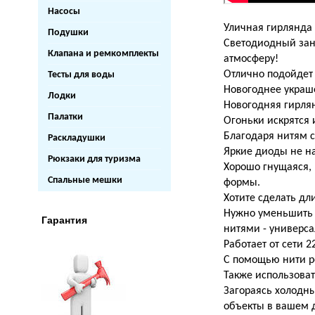
Насосы
Уличная гирлянда 
Подушки
Светодиодный зан
Клапана и ремкомплекты
атмосферу!
Отлично подойдет
Тесты для воды
Новогоднее украше
Лодки
Новогодняя гирлян
Палатки
Огоньки искрятся 
Благодаря нитям с
Раскладушки
Яркие диоды не н
Рюкзаки для туризма
Хорошо гнущаяся,
Спальные мешки
формы.
Хотите сделать дл
Нужно уменьшить 
Гарантия
нитями - универса
Работает от сети 2
С помощью нити р
Также использоват
Загораясь холодн
объекты в вашем 