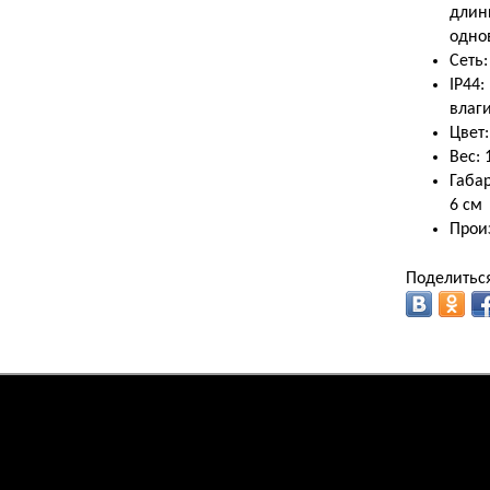
длин
одно
Сеть:
IP44:
влаги
Цвет
Вес: 
Габар
6 см
Произ
Поделиться