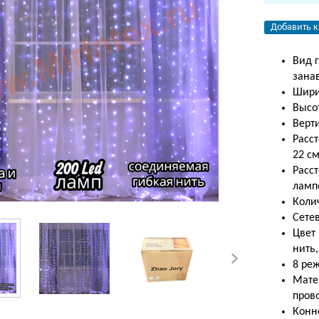
Добавить к
Вид 
зана
Шири
Высот
Верт
Расс
22 с
Расс
ламп
Коли
Сете
Цвет 
нить
8 ре
Мате
прово
Конн