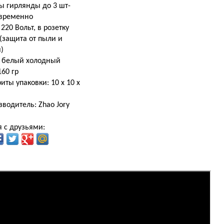
ы гирлянды до 3 шт-
временно
 220 Вольт, в розетку
 (защита от пыли и
)
: белый холодный
160 гр
иты упаковки: 10 х 10 х
водитель: Zhao Jory
 с друзьями: