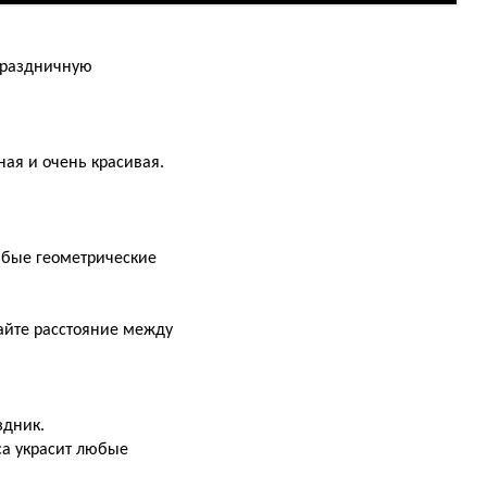
праздничную
ная и очень красивая.
юбые геометрические
айте расстояние между
здник.
са украсит любые