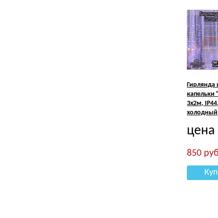
Гирлянда
капельки 
3х2м, IP44
холодный
цена
850
руб
Куп