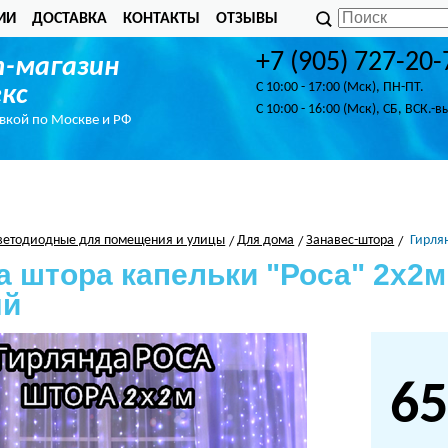
ИИ
ДОСТАВКА
КОНТАКТЫ
ОТЗЫВЫ
+7 (905) 727-20-
-магазин
C 10:00 - 17:00 (Мск), ПН-ПТ.
кс
C 10:00 - 16:00 (Мск), СБ, ВСК.-в
авкой по Москве и РФ
ветодиодные для помещения и улицы
Для дома
Занавес-штора
Гирля
 штора капельки "Роса" 2х2м,
ый
65