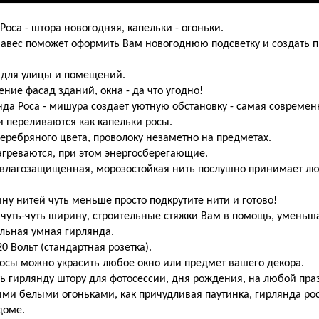
Роса - штора новогодняя, капельки - огоньки.
авес поможет оформить Вам новогоднюю подсветку и создать 
 для улицы и помещений.
ние фасад зданий, окна - да что угодно!
да Роса - мишура создает уютную обстановку - самая современ
и переливаются как капельки росы.
еребряного цвета, проволоку незаметно на предметах.
агреваются, при этом энергосберегающие.
 влагозащищенная, морозостойкая нить послушно принимает л
ину нитей чуть меньше просто подкрутите нити и готово!
чуть-чуть ширину, строительные стяжки Вам в помощь, уменьш
льная умная гирлянда.
20 Вольт (стандартная розетка).
осы можно украсить любое окно или предмет вашего декора.
ь гирлянду штору для фотосессии, дня рождения, на любой пра
ыми белыми огоньками, как причудливая паутинка, гирлянда ро
доме.