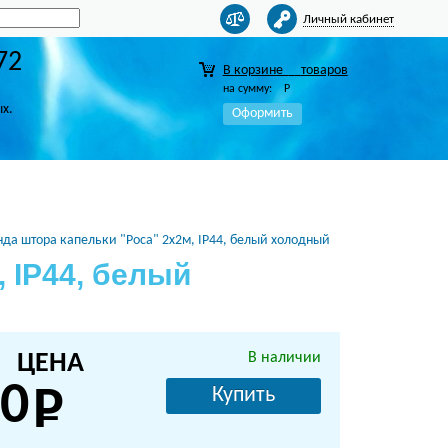
Личный кабинет
72
В корзине
товаров
на сумму:
Р
ых.
Оформить
нда штора капельки "Роса" 2х2м, IP44, белый холодный
 IP44, белый
ЦЕНА
В наличии
0
Купить