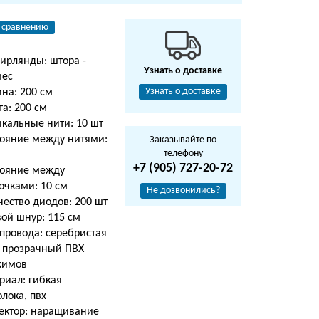
 сравнению
гирлянды: штора -
Узнать о доставке
вес
Узнать о доставке
на: 200 см
а: 200 см
икальные нити: 10 шт
тояние между нитями:
Заказывайте по
телефону
м
+7 (905) 727-20-72
тояние между
очками: 10 см
Не дозвонились?
чество диодов: 200 шт
вой шнур: 115 см
провода: серебристая
, прозрачный ПВХ
жимов
риал: гибкая
лока, пвх
ектор: наращивание