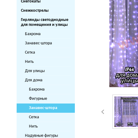
Снегокаты
Снежкострелы
Гирлянды светодиодные
для помещения и улицы
Бахрома
Занавес-штора
Сетка
Нить
Для улицы
Для дома
Бахрома
Фигурные
Занавес-штора
Сетка
Нить
Надувные фигуры