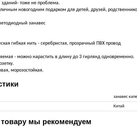
 зданий- тоже не проблема.
тличным новогодним подарком для детей, друзей, родственнико
светодиодный занавес
ская гибкая нить - серебристая, прозрачный ПВХ провод
яемая - можно нарастить в длину до 3 гирлянд одновременно.
озетку.
ивая, морозостойкая.
стики
занавес кап
Китай
 товару мы рекомендуем