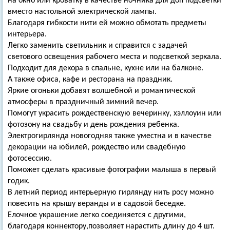
на окно или кроватку в качестве ночника для доп подсветки
вместо настольной электрической лампы.
Благодаря гибкости нити ей можно обмотать предметы
интерьера.
Легко заменить светильник и справится с задачей
светового освещения рабочего места и подсветкой зеркала.
Подходит для декора в спальне, кухне или на балконе.
А также офиса, кафе и ресторана на праздник.
Яркие огоньки добавят волшебной и романтической
атмосферы в праздничный зимний вечер.
Помогут украсить рождественскую вечеринку, хэллоуин или
фотозону на свадьбу и день рождения ребенка.
Электрогирлянда новогодняя также уместна и в качестве
декорации на юбилей, рождество или свадебную
фотосессию.
Поможет сделать красивые фотографии малыша в первый
годик.
В летний период интерьерную гирлянду нить росу можно
повесить на крышу веранды и в садовой беседке.
Елочное украшение легко соединяется с другими,
благодаря коннектору,позволяет нарастить длину до 4 шт.