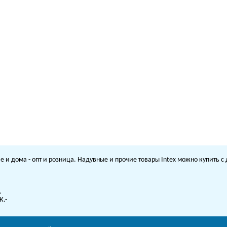
е и дома - опт и розница. Надувные и прочие товары Intex можно купить 
.
К.-