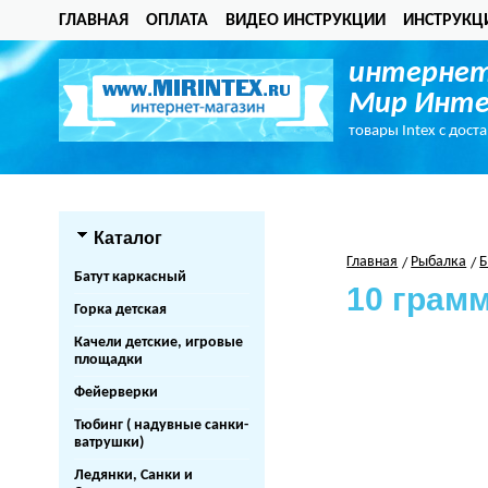
ГЛАВНАЯ
ОПЛАТА
ВИДЕО ИНСТРУКЦИИ
ИНСТРУКЦ
интернет
Мир Инте
товары Intex с дост
Каталог
Главная
Рыбалка
Б
Батут каркасный
10 грам
Горка детская
Качели детские, игровые
площадки
Фейерверки
Тюбинг ( надувные санки-
ватрушки)
Ледянки, Санки и