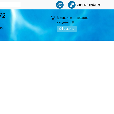
Личный кабинет
72
В корзине
товаров
на сумму:
Р
ых.
Оформить