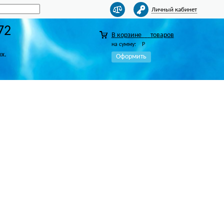
Личный кабинет
72
В корзине
товаров
на сумму:
Р
ых.
Оформить