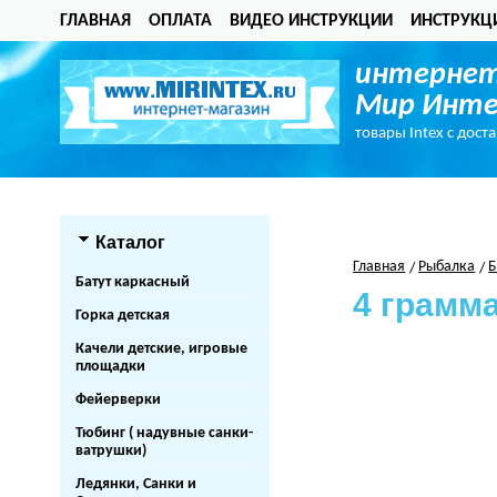
ГЛАВНАЯ
ОПЛАТА
ВИДЕО ИНСТРУКЦИИ
ИНСТРУКЦ
интернет
Мир Инте
товары Intex с дост
Каталог
Главная
Рыбалка
Б
Батут каркасный
4 грамм
Горка детская
Качели детские, игровые
площадки
Фейерверки
Тюбинг ( надувные санки-
ватрушки)
Ледянки, Санки и