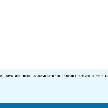
е и дома - опт и розница. Надувные и прочие товары Intex можно купить 
.
К.-