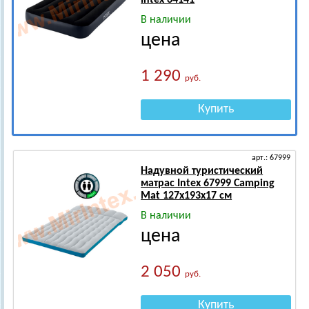
Intex 64141
В наличии
цена
1 290
руб.
Купить
арт.: 67999
Надувной туристический
матрас Intex 67999 Camping
Mat 127х193х17 см
В наличии
цена
2 050
руб.
Купить