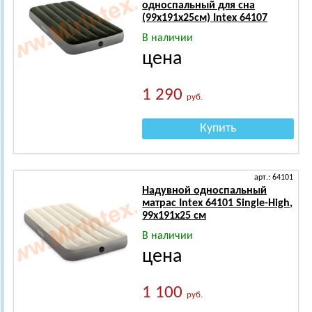
односпальный для сна
(99х191х25см) Intex 64107
В наличии
цена
1 290
руб.
Купить
арт.: 64101
Надувной односпальный
матрас Intex 64101 Single-High,
99х191х25 см
В наличии
цена
1 100
руб.