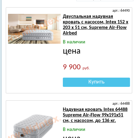
арт.: 64490
Двуспальная надувная
кровать с насосом, Intex 152 х
203 х 51 см, Supreme Air-Flow
Airbed
В наличии
цена
9 900
руб.
Купить
арт.: 64488
Надувная кровать Intex 64488
Supreme Air‑Flow 99х191х51
см, с насосом, до 136 кг.
В наличии