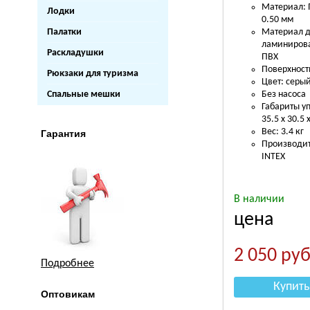
Материал: П
Лодки
0.50 мм
Палатки
Материал д
ламиниров
Раскладушки
ПВХ
Поверхност
Рюкзаки для туризма
Цвет: серы
Спальные мешки
Без насоса
Габариты у
35.5 х 30.5 
Вес: 3.4 кг
Гарантия
Производит
INTEX
В наличии
цена
2 050
руб
Подробнее
Купить
Оптовикам