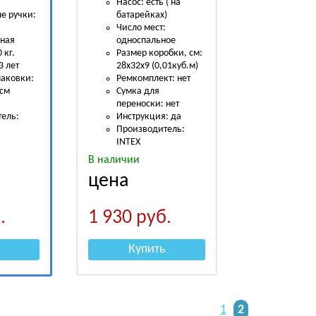
Насос: есть ( на
е ручки:
батарейках)
Число мест:
ная
одноcпальное
 кг.
Размер коробки, см:
3 лет
28х32х9 (0,01куб.м)
паковки:
Ремкомплект: нет
 см
Сумка для
.
переноски: нет
ель:
Инструкция: да
Производитель:
INTEX
В наличии
цена
.
1 930
руб.
Купить
1
2