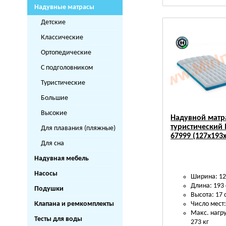
Надувные матрасы
Детские
Классические
Ортопедические
С подголовником
Туристические
Большие
Высокие
Надувной матр
туристический 
Для плавания (пляжные)
67999 (127х193
Для сна
Надувная мебель
Насосы
Ширина: 12
Длина: 193
Подушки
Высота: 17 
Клапана и ремкомплекты
Число мест:
Макс. нагру
Тесты для воды
273 кг