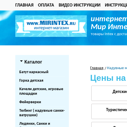
ГЛАВНАЯ
ОПЛАТА
ВИДЕО ИНСТРУКЦИИ
ИНСТРУКЦ
интернет
Мир Инте
товары Intex с дост
Каталог
Главная
Надувные м
Батут каркасный
Цены на
Горка детская
Качели детские, игровые
Детски
площадки
Фейерверки
Туристиче
Тюбинг ( надувные санки-
ватрушки)
Ледянки, Санки и