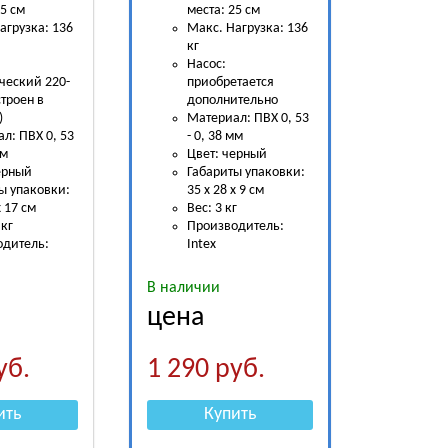
25 см
места: 25 см
агрузка: 136
Макс. Нагрузка: 136
кг
Насос:
ческий 220-
приобретается
строен в
дополнительно
)
Материал: ПВХ 0, 53
л: ПВХ 0, 53
- 0, 38 мм
мм
Цвет: черный
ерный
Габариты упаковки:
ы упаковки:
35 х 28 х 9 см
х 17 см
Вес: 3 кг
 кг
Производитель:
одитель:
Intex
В наличии
цена
уб.
1 290
руб.
ить
Купить