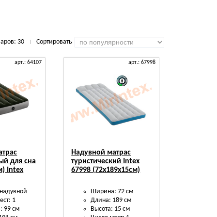
варов:
30
Сортировать
|
арт.: 64107
арт.: 67998
атрас
Надувной матрас
ый для сна
туристический Intex
) Intex
67998 (72х189х15см)
 надувной
Ширина: 72 см
ест: 1
Длина: 189 см
 99 см
Высота: 15 см