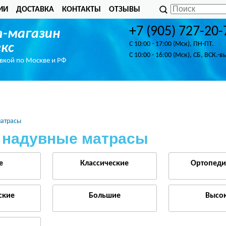
ИИ
ДОСТАВКА
КОНТАКТЫ
ОТЗЫВЫ
+7 (905) 727-20-
-магазин
C 10:00 - 17:00 (Мск), ПН-ПТ.
кс
C 10:00 - 16:00 (Мск), СБ, ВСК.-в
авкой по Москве и РФ
атрасы
 надувные матрасы
е
Классические
Ортопеди
ские
Большие
Высо