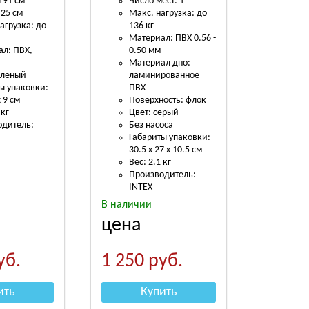
191 см
Число мест: 1
 25 см
Макс. нагрузка: до
агрузка: до
136 кг
Материал: ПВХ 0.56 -
л: ПВХ,
0.50 мм
Материал дно:
еленый
ламинированное
ы упаковки:
ПВХ
х 9 см
Поверхность: флок
 кг
Цвет: серый
одитель:
Без насоса
Габариты упаковки:
30.5 х 27 х 10.5 см
Вес: 2.1 кг
Производитель:
INTEX
В наличии
цена
уб.
1 250
руб.
ить
Купить