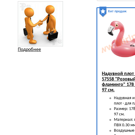
Хит продаж
Подробнее
Надувной плот 
57558 "Розовы
фламинго" 178 
97 см.
Надувная и
плот - для 
Размер: 178
97 см.
Материал:
ПВХ 0.30 м
Воздушные