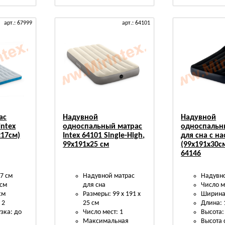
арт.: 67999
арт.: 64101
ас
Надувной
Надувной
Intex
односпальный матрас
односпальн
х17см)
Intex 64101 Single-High,
для сна с н
99х191х25 см
(99х191х30см
64146
7 см
Надувной матрас
Надувн
 см
для сна
Число м
см
Размеры: 99 х 191 х
Ширина:
 2
25 см
Длина: 
зка: до
Число мест: 1
Высота:
Максимальная
Высота 