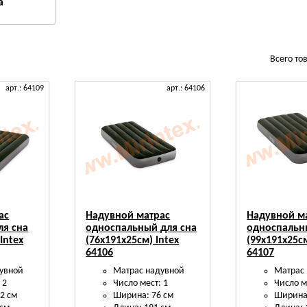
а
Всего то
арт.: 64109
арт.: 64106
ас
Надувной матрас
Надувной м
ля сна
односпальный для сна
односпальн
Intex
(76х191х25см) Intex
(99х191х25см
64106
64107
увной
Матрас надувной
Матрас
 2
Число мест: 1
Число м
2 см
Ширина: 76 см
Ширина: