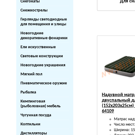
Для сн
Снегокаты
Снежкострелы
Гирлянды светодиодные
для помещения и улицы
Новогодние
декоративные фонарики
Ели искусственные
Световые конструкции
Новогодние украшения
Мягкий пол
Пневматическое оружие
Рыбалка
Надувной матр
двуспальный д
Кемпинговая
(152х203х25см) 
(рыболовная) мебель
64109
Чугунная посуда
Матрас над
Коптильни
Число мест:
Ширина: 15
Дистилляторы