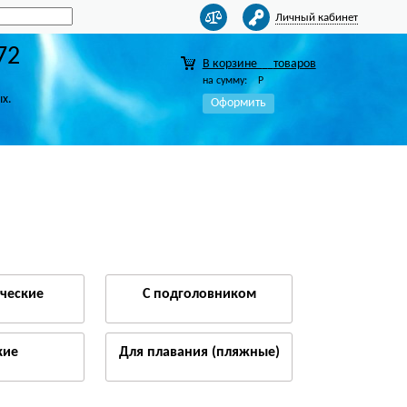
Личный кабинет
72
В корзине
товаров
на сумму:
Р
ых.
Оформить
ческие
С подголовником
кие
Для плавания (пляжные)