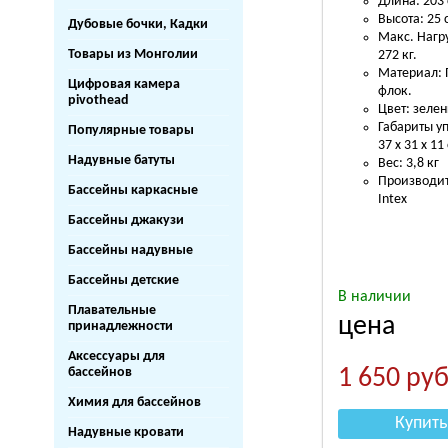
Длина: 203
Высота: 25 
Дубовые бочки, Кадки
Макс. Нагр
Товары из Монголии
272 кг.
Материал: 
Цифровая камера
флок.
pivothead
Цвет: зеле
Габариты у
Популярные товары
37 х 31 х 11
Надувные батуты
Вес: 3,8 кг
Производит
Бассейны каркасные
Intex
Бассейны джакузи
Бассейны надувные
Бассейны детские
В наличии
Плавательные
цена
принадлежности
Аксессуары для
бассейнов
1 650
руб
Химия для бассейнов
Купить
Надувные кровати