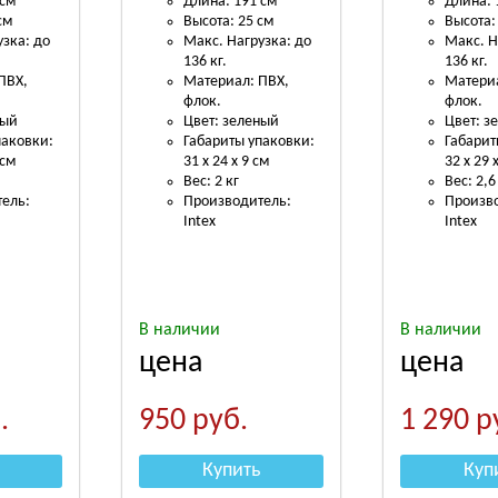
 см
Длина: 191 см
Длина: 
см
Высота: 25 см
Высота:
узка: до
Макс. Нагрузка: до
Макс. Н
136 кг.
136 кг.
ПВХ,
Материал: ПВХ,
Материа
флок.
флок.
ный
Цвет: зеленый
Цвет: з
паковки:
Габариты упаковки:
Габарит
 см
31 х 24 х 9 см
32 х 29 
Вес: 2 кг
Вес: 2,6
ель:
Производитель:
Произв
Intex
Intex
В наличии
В наличии
цена
цена
.
950
руб.
1 290
р
Купить
Куп