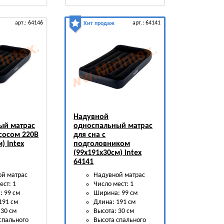
арт.: 64146
арт.: 64141
Хит продаж
Надувной
ый матрас
односпальный матрас
асосом 220В
для сна с
) Intex
подголовником
(99х191х30см) Intex
64141
ой матрас
Надувной матрас
ест: 1
Число мест: 1
 99 см
Ширина: 99 см
191 см
Длина: 191 см
 30 см
Высота: 30 см
спального
Высота спального