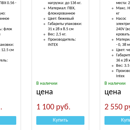
ВХ 0.56 -
нагрузка: до 136 кг.
места: 
Материал: ПВХ,
Макс. Н
но:
флокированное
кг
анное
Цвет: бежевый
Насос
Габариты упаковки:
электри
ь: флок
31 х 28 х 8.5 см
240V (в
й
Вес: 2,5 кг.
кровать
Производитель:
Материа
паковки:
INTEX
- 0, 38 
х 12.5 см
Цвет: ч
Габарит
ель:
36 х 28 
Вес: 3.5
Произв
Intex
В наличии
В наличии
цена
цена
.
1 100
руб.
2 550
р
Купить
Куп