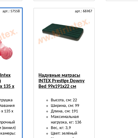
арт.: 57558
арт.: 66967
Intex
Надувные матрасы
й
INTEX Prestige Downy
х 135 х
Bed 99х191х22 см
грушка
Высота, см: 22
плавания
Ширина, см: 99
 х 135 х
Длина, см: 191
Максимальная
 прочный
нагрузка, кг: 136
м (винил)
Вес, кг: 3,9
 камеры:
Цвет: зелёный