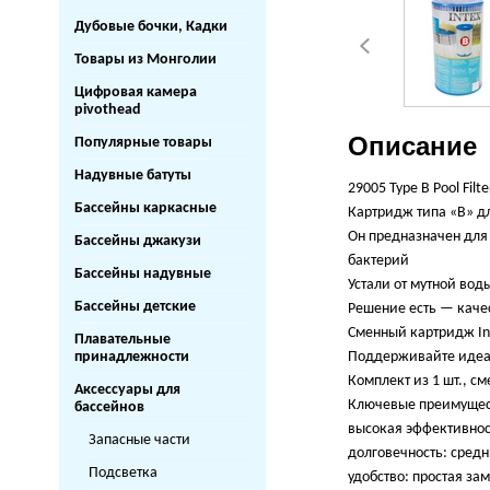
Дубовые бочки, Кадки
Товары из Монголии
Цифровая камера
pivothead
Описание
Популярные товары
Надувные батуты
29005 Type В Pool Filte
Бассейны каркасные
Картридж типа «В» дл
Он предназначен для 
Бассейны джакузи
бактерий
Бассейны надувные
Устали от мутной вод
Бассейны детские
Решение есть — каче
Сменный картридж Inte
Плавательные
Поддерживайте идеал
принадлежности
Комплект из 1 шт., с
Аксессуары для
Ключевые преимущес
бассейнов
высокая эффективнос
Запасные части
долговечность: средн
Подсветка
удобство: простая за