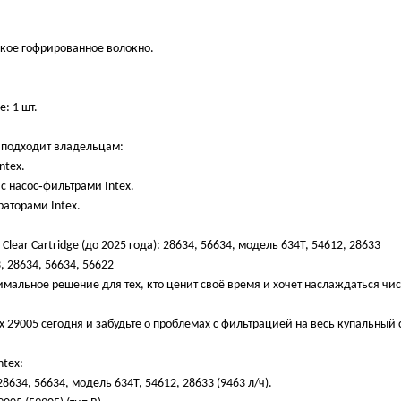
ское гофрированное волокно.
: 1 шт.
о подходит владельцам:
ntex.
с насос‑фильтрами Intex.
раторами Intex.
 Clear Cartridge (до 2025 года): 28634, 56634, модель 634T, 54612, 28633
, 28634, 56634, 56622
тимальное решение для тех, кто ценит своё время и хочет наслаждаться чи
x 29005 сегодня и забудьте о проблемах с фильтрацией на весь купальный 
ntex:
28634, 56634, модель 634T, 54612, 28633 (9463 л/ч).