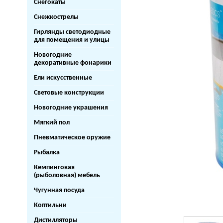
Снегокаты
Снежкострелы
Гирлянды светодиодные
для помещения и улицы
Новогодние
декоративные фонарики
Ели искусственные
Световые конструкции
Новогодние украшения
Мягкий пол
Пневматическое оружие
Рыбалка
Кемпинговая
(рыболовная) мебель
Чугунная посуда
Коптильни
Дистилляторы