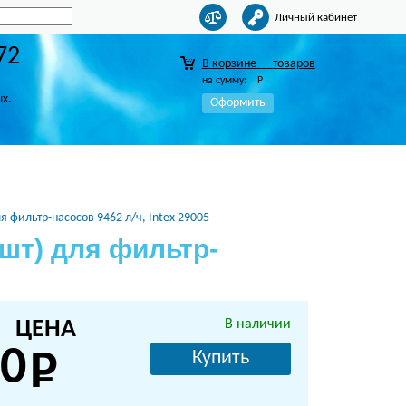
Личный кабинет
72
В корзине
товаров
на сумму:
Р
ых.
Оформить
 фильтр-насосов 9462 л/ч, Intex 29005
шт) для фильтр-
ЦЕНА
В наличии
0
Купить