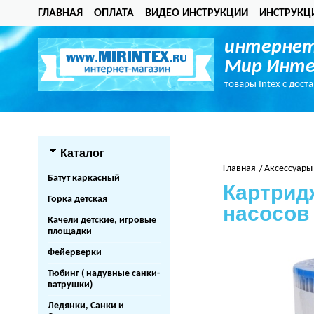
ГЛАВНАЯ
ОПЛАТА
ВИДЕО ИНСТРУКЦИИ
ИНСТРУКЦ
интернет
Мир Инте
товары Intex с дост
Каталог
Главная
Аксессуары
Батут каркасный
Картрид
Горка детская
насосов 
Качели детские, игровые
площадки
Фейерверки
Тюбинг ( надувные санки-
ватрушки)
Ледянки, Санки и