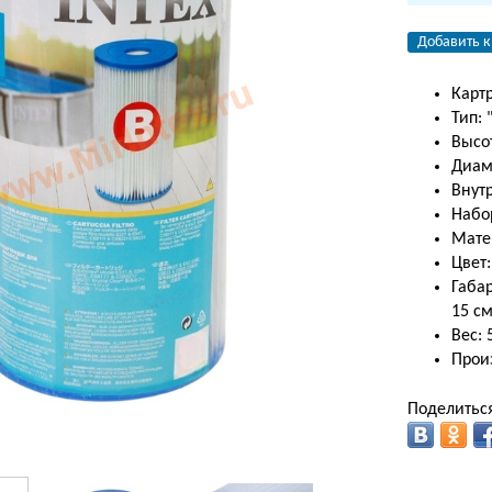
Добавить к
Картр
Тип: 
Высот
Диаме
Внут
Набор
Матер
Цвет
Габар
15 с
Вес: 
Прои
Поделиться