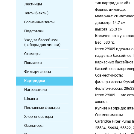
тип картриджа: «В».
Лестницы
форма: цилиндр.
Тенты (чехлы)
материал: синтетиче
Солнечные тенты
диаметр: 14,7 см
высота: 25,3 см
Подстилки
Количество в упаковке
Уход за бассейном
Вес: 530 гр.
(наборы для чистки)
Intex 29005 идеальн
Скимеры
надувных бассейнов I
каркасных бассейнов 
Поплавки
бассейнов с хлоргене
Фильтр-насосы
Совместимость:
Картриджи
фильтр‑насосы Krystal
фильтр‑насосы: 28633
Нагреватели
Intex 29005 — это оп
Шланги
хлопот.
Песчанные фильтры
Купите картридж Inte
Совместимость:
Хлоргенераторы
Cartridge Filter Pump I
Озонаторы
28634, 56634, 56622, 