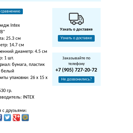
 сравнению
идж Intex
Узнать о доставке
"В"
Узнать о доставке
а: 25.3 см
тр: 14.7 см
ренний диаметр: 4.5 см
: 1 шт.
Заказывайте по
телефону
иал: бумага, пластик
+7 (905) 727-20-72
: белый
иты упаковки: 26 х 15 х
Не дозвонились?
м
530 гр.
зводитель: INTEX
 с друзьями: