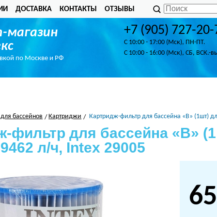
ИИ
ДОСТАВКА
КОНТАКТЫ
ОТЗЫВЫ
+7 (905) 727-20-
-магазин
C 10:00 - 17:00 (Мск), ПН-ПТ.
кс
C 10:00 - 16:00 (Мск), СБ, ВСК.-в
авкой по Москве и РФ
 для бассейнов
Картриджи
Картридж-фильтр для бассейна «В» (1шт) для
ж-фильтр для бассейна «В» (1
9462 л/ч, Intex 29005
65