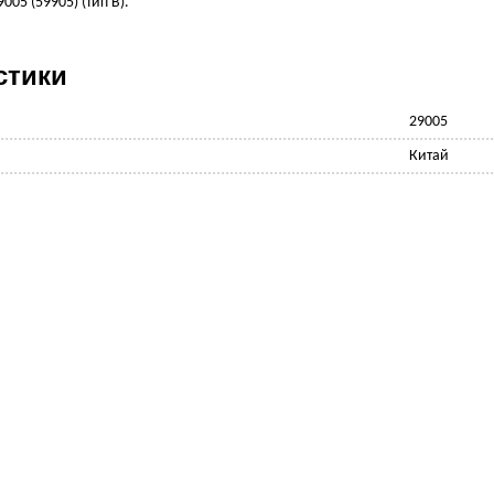
29005 (59905) (тип B).
стики
29005
Китай