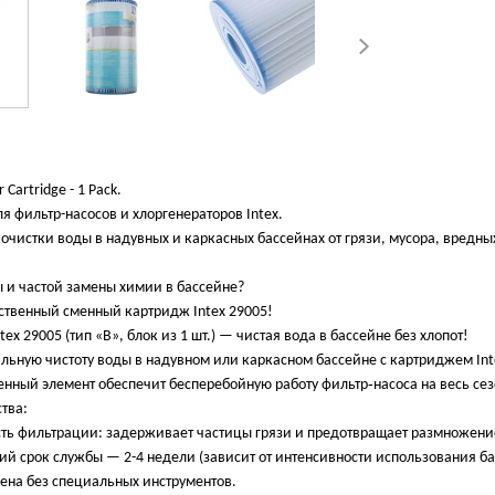
r Cartridge - 1 Pack.
я фильтр-насосов и хлоргенераторов Intex.
очистки воды в надувных и каркасных бассейнах от грязи, мусора, вредн
ы и частой замены химии в бассейне?
ственный сменный картридж Intex 29005!
x 29005 (тип «В», блок из 1 шт.) — чистая вода в бассейне без хлопот!
ьную чистоту воды в надувном или каркасном бассейне с картриджем Int
менный элемент обеспечит бесперебойную работу фильтр‑насоса на весь сез
тва:
ть фильтрации: задерживает частицы грязи и предотвращает размножени
ий срок службы — 2-4 недели (зависит от интенсивности использования ба
мена без специальных инструментов.