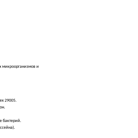
ых микроорганизмов и
ex 29005.
он.
е бактерий.
ссейна).