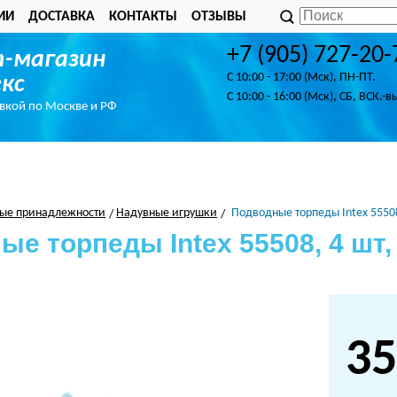
ИИ
ДОСТАВКА
КОНТАКТЫ
ОТЗЫВЫ
+7 (905) 727-20-
-магазин
C 10:00 - 17:00 (Мск), ПН-ПТ.
кс
C 10:00 - 16:00 (Мск), СБ, ВСК.-в
авкой по Москве и РФ
ые принадлежности
Надувные игрушки
Подводные торпеды Intex 55508,
е торпеды Intex 55508, 4 шт,
35