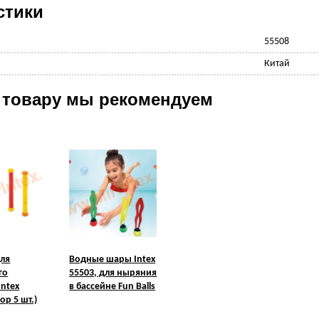
стики
55508
Китай
 товару мы рекомендуем
для
Водные шары Intex
го
55503, для ныряния
Intex
в бассейне Fun Balls
ор 5 шт.)