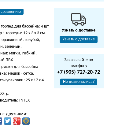
 сравнению
 торпед для бассейна: 4 шт
Узнать о доставке
 1 торпеды: 12 х 3 х 3 см.
Узнать о доставке
: оранжевый, голубой,
й, зеленый.
иал: мягки, гибкий,
ый ПВХ
Заказывайте по
телефону
игрушки для бассейна
+7 (905) 727-20-72
ка: мешок - сетка.
ты упаковки: 25 х 17 х 4
Не дозвонились?
00 гр.
водитель: INTEX
 с друзьями: