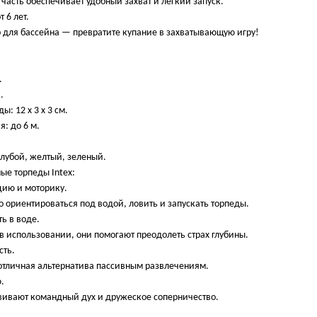
часть обеспечивает удобный захват и лёгкий запуск.
 6 лет.
 для бассейна — превратите купание в захватывающую игру!
.
.
: 12 х 3 х 3 см.
: до 6 м.
олубой, желтый, зеленый.
ые торпеды Intex:
ию и моторику.
о ориентироваться под водой, ловить и запускать торпеды.
ь в воде.
в использовании, они помогают преодолеть страх глубины.
сть.
отличная альтернатива пассивным развлечениям.
.
вивают командный дух и дружеское соперничество.