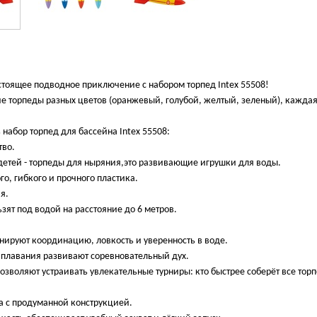
стоящее подводное приключение с набором торпед Intex 55508!
ие торпеды разных цветов (оранжевый, голубой, желтый, зеленый), кажда
 набор торпед для бассейна Intex 55508:
тво.
 детей - торпеды для ныряния,это развивающие игрушки для воды.
го, гибкого и прочного пластика.
я.
зят под водой на расстояние до 6 метров.
нируют координацию, ловкость и уверенность в воде.
 плавания развивают соревновательный дух.
озволяют устраивать увлекательные турниры: кто быстрее соберёт все тор
а с продуманной конструкцией.