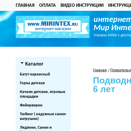
ГЛАВНАЯ
ОПЛАТА
ВИДЕО ИНСТРУКЦИИ
ИНСТРУКЦ
интернет
Мир Инте
товары Intex с дост
Каталог
Главная
Плавательн
Батут каркасный
Подводны
Горка детская
6 лет
Качели детские, игровые
площадки
Фейерверки
Тюбинг ( надувные санки-
ватрушки)
Ледянки, Санки и