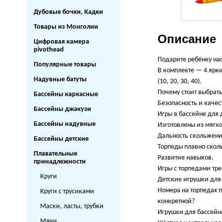
Дубовые бочки, Кадки
Товары из Монголии
Описание
Цифровая камера
pivothead
Подарите ребёнку на
Популярные товары
В комплекте — 4 ярк
Надувные батуты
(10, 20, 30, 40).
Почему стоит выбрать
Бассейны каркасные
Безопасность и качес
Бассейны джакузи
Игры в бассейне для
Бассейны надувные
Изготовлены из мягко
Дальность скольжени
Бассейны детские
Торпеды плавно сколь
Плавательные
Развитие навыков.
принадлежности
Игры с торпедами тре
Круги
Детские игрушки для
Номера на торпедах п
Круги с трусиками
конкретной?
Маски, ласты, трубки
Игрушки для бассейн
Мячи