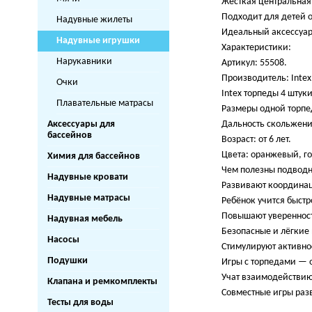
Жёсткая центральная 
Подходит для детей от
Надувные жилеты
Идеальный аксессуар
Надувные игрушки
Характеристики:
Нарукавники
Артикул: 55508.
Производитель: Intex
Очки
Intex торпеды 4 штуки
Плавательные матрасы
Размеры одной торпеды
Аксессуары для
Дальность скольжения
бассейнов
Возраст: от 6 лет.
Цвета: оранжевый, г
Химия для бассейнов
Чем полезны подводн
Надувные кровати
Развивают координац
Надувные матрасы
Ребёнок учится быстр
Повышают уверенност
Надувная мебель
Безопасные и лёгкие 
Насосы
Стимулируют активно
Подушки
Игры с торпедами — 
Учат взаимодействию
Клапана и ремкомплекты
Совместные игры раз
Тесты для воды