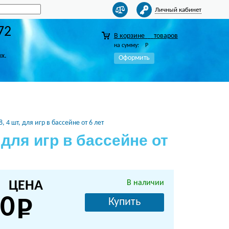
Личный кабинет
72
В корзине
товаров
на сумму:
Р
ых.
Оформить
 4 шт, для игр в бассейне от 6 лет
 для игр в бассейне от
ЦЕНА
В наличии
0
Купить