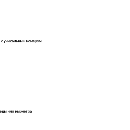
я с уникальным номером
педы или нырнёт за