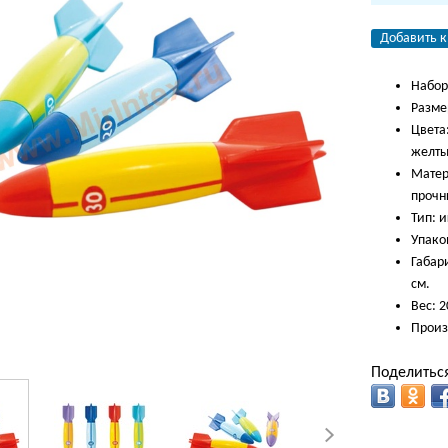
Добавить к
Набор
Размер
Цвета
желты
Матер
прочн
Тип: 
Упаков
Габари
см.
Вес: 2
Произ
Поделиться