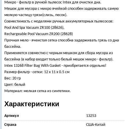
Микро - фильтр в ручной пылесос Intex для очистки дна.
Мешок для мусора с микро ячейкой способен задерживать самую
мелкую частицу грязи(слизь, песок).
Совместимость с моделями ручных аккумуляторных пылесосов:
Pool And Spa Vacuum ZR100 (28626),
Rechargeable Pool Vacuum ZR200 (28628)
Прочная мело - ячеистая сетка способна задерживать грязь со дна
бассейна.
Применяется совместно с черным мешком для сбора мусора из
бассейна (в набор входит только белый мешок микро - фильтр).
Intex 13268 Filter Bag With Gasket - приобретается отдельно!
Размер фильтр - сетки: 12 х 11 х 0.5 см
Вес: 20 гр
Цвет: белый
Материал: мелкая сетка из синтетики.
Характеристики
Артикул
13253
Страна
США-Китай