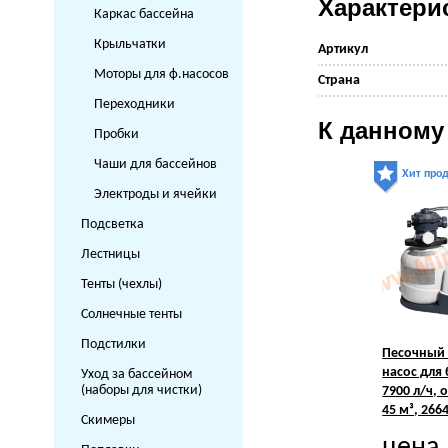
Характери
Каркас бассейна
Крыльчатки
Артикул
Моторы для ф.насосов
Страна
Переходники
К данному
Пробки
Чаши для бассейнов
Хит про
Электроды и ячейки
Подсветка
Лестницы
Тенты (чехлы)
Солнечные тенты
Подстилки
Песочный 
насос для
Уход за бассейном
(наборы для чистки)
7900 л/ч, 
45 м³, 266
Скимеры