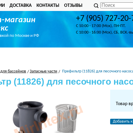
ИИ
ДОСТАВКА
КОНТАКТЫ
ОТЗЫВЫ
+7 (905) 727-20-
-магазин
C 10:00 - 17:00 (Мск), ПН-ПТ.
кс
C 10:00 - 16:00 (Мск), СБ, ВСК.-в
авкой по Москве и РФ
 для бассейнов
Запасные части
Префильтр (11826) для песочного насоса
р (11826) для песочного насо
Товар в
Добавить к