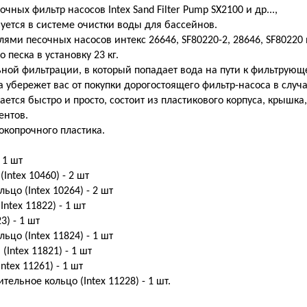
чных фильтр насосов Intex Sand Filter Pump SX2100 и др...,
уется в системе очистки воды для бассейнов.
ями песочных насосов интекс 26646, SF80220-2, 28646, SF80220 и
 песка в установку 23 кг.
ной фильтрации, в который попадает вода на пути к фильтрующ
а убережет вас от покупки дорогостоящего фильтр-насоса в случ
ается быстро и просто, состоит из пластикового корпуса, крышка
ентов.
окопрочного пластика.
 1 шт
Intex 10460) - 2 шт
ьцо (Intex 10264) - 2 шт
Intex 11822) - 1 шт
3) - 1 шт
ьцо (Intex 11824) - 1 шт
Intex 11821) - 1 шт
ntex 11261) - 1 шт
тельное кольцо (Intex 11228) - 1 шт.