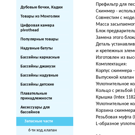
Префильтр для песо
Дубовые бочки, Кадки
Скиммер - использ
Товары из Монголии
Совместим с модел
Масса засыпаемого
Цифровая камера
pivothead
Блок предваритель
Замена этого блок
Популярные товары
Деталь устанавлив
Надувные батуты
и крепежных элем
Бассейны каркасные
Изготовлен из выс
Комплектация:
Бассейны джакузи
Корпус скиммера -
Бассейны надувные
Выпускной клапан (
Уплотнительное кол
Бассейны детские
Кольцо с резьбой (
Плавательные
Крышка (Intex 1182
принадлежности
Уплотнительное кол
Аксессуары для
Корзина скиммера (
бассейнов
Резьбовая муфта (I
Запасные части
L-образное уплотни
6-ти ход.клапан