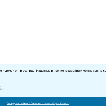
е и дома - опт и розница. Надувные и прочие товары Intex можно купить 
.
К.-
Раскрутка сайтов в Балашихе:
www.baloptimizator.ru