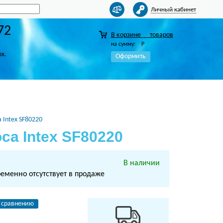
Личный кабинет
72
В корзине
товаров
на сумму:
Р
ых.
Оформить
 Intex SF80220
са Intex SF80220
В наличии
ременно отсутствует в продаже
 сравнению