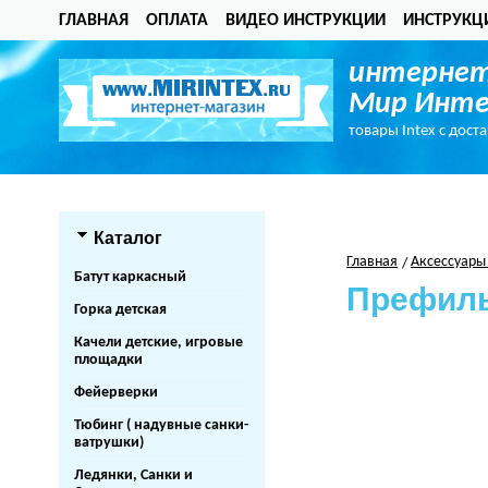
ГЛАВНАЯ
ОПЛАТА
ВИДЕО ИНСТРУКЦИИ
ИНСТРУКЦ
интернет
Мир Инте
товары Intex с дост
Каталог
Главная
Аксессуары
Батут каркасный
Префильт
Горка детская
Качели детские, игровые
площадки
Фейерверки
Тюбинг ( надувные санки-
ватрушки)
Ледянки, Санки и