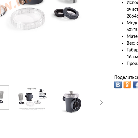
Испол
очист
28646
Модел
SX210
Мате
Вес: 
Габар
16 с
Прои
Поделиться