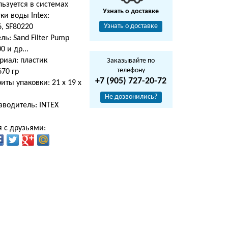
ьзуется в системах
Узнать о доставке
ки воды Intex:
Узнать о доставке
, SF80220
ь: Sand Filter Pump
0 и др...
риал: пластик
Заказывайте по
телефону
670 гр
+7 (905) 727-20-72
иты упаковки: 21 х 19 х
м
Не дозвонились?
зводитель: INTEX
 с друзьями: