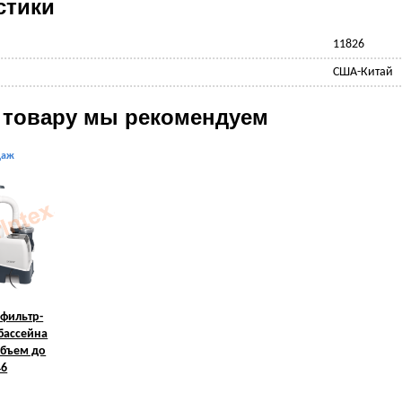
стики
11826
США-Китай
 товару мы рекомендуем
даж
фильтр-
 бассейна
объем до
46