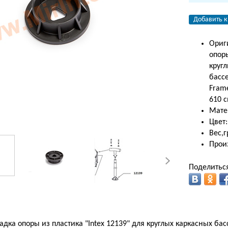
Добавить к
Ориг
опоры
круг
басс
Fram
610 с
Мате
Цвет
Вес,г
Произ
Поделиться
дка опоры из пластика "Intex 12139" для круглых каркасных бас