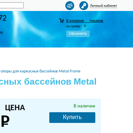
Личный кабинет
72
В корзине
товаров
на сумму:
Р
ых.
Оформить
 опоры для каркасных бассейнов Metal Frame
сных бассейнов Metal
ЦЕНА
В наличии
Купить