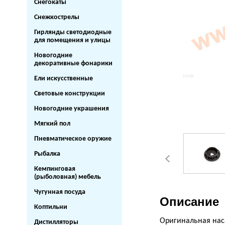
Снегокаты
Снежкострелы
Гирлянды светодиодные
для помещения и улицы
Новогодние
декоративные фонарики
Ели искусственные
Световые конструкции
Новогодние украшения
Мягкий пол
Пневматическое оружие
Рыбалка
Кемпинговая
(рыболовная) мебель
Чугунная посуда
Описание
Коптильни
Оригинальная наса
Дистилляторы