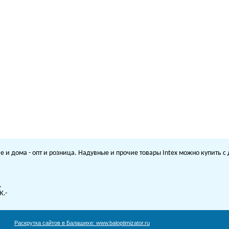
е и дома - опт и розница. Надувные и прочие товары Intex можно купить 
.
К.-
Раскрутка сайтов в Балашихе:
www.baloptimizator.ru