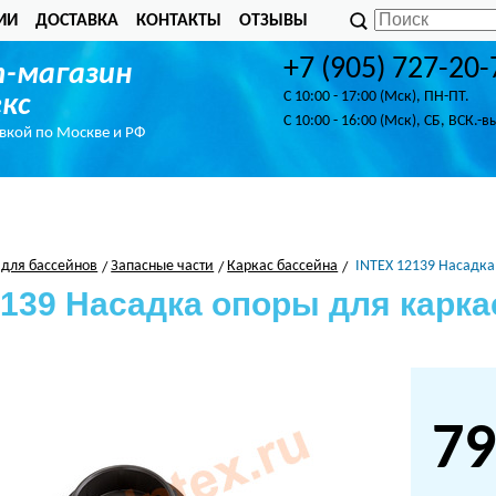
ИИ
ДОСТАВКА
КОНТАКТЫ
ОТЗЫВЫ
+7 (905) 727-20-
-магазин
C 10:00 - 17:00 (Мск), ПН-ПТ.
кс
C 10:00 - 16:00 (Мск), СБ, ВСК.-в
авкой по Москве и РФ
 для бассейнов
Запасные части
Каркас бассейна
INTEX 12139 Насадка
2139 Насадка опоры для карка
79