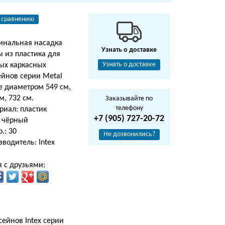
 сравнению
инальная насадка
Узнать о доставке
 из пластика для
Узнать о доставке
лых каркасных
ейнов серии Metal
e диаметром 549 см,
м, 732 см.
Заказывайте по
телефону
риал: пластик
+7 (905) 727-20-72
: чёрный
р.: 30
Не дозвонились?
водитель: Intex
 с друзьями:
сейнов Intex серии