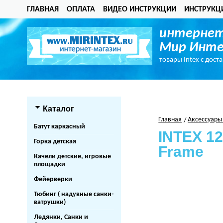
ГЛАВНАЯ
ОПЛАТА
ВИДЕО ИНСТРУКЦИИ
ИНСТРУКЦ
интернет
Мир Инте
товары Intex с дост
Каталог
Главная
Аксессуары
Батут каркасный
INTEX 1
Горка детская
Frame
Качели детские, игровые
площадки
Фейерверки
Тюбинг ( надувные санки-
ватрушки)
Ледянки, Санки и