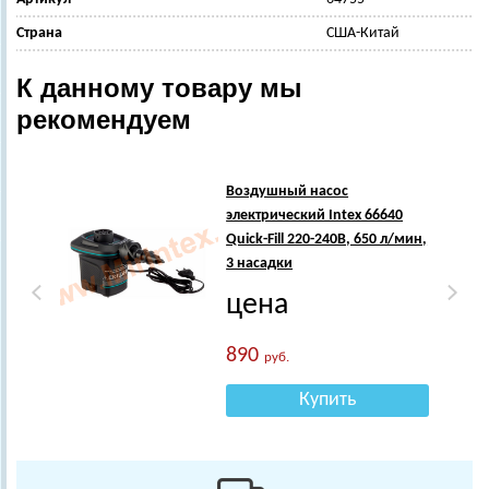
Страна
США-Китай
К данному товару мы
рекомендуем
Воздушный насос
электрический Intex 66640
Quick-Fill 220-240В, 650 л/мин,
3 насадки
цена
890
руб.
Купить