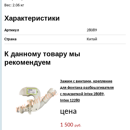
Вес: 2.06 кг
Характеристики
Артикул
28089
Страна
Китай
К данному товару мы
рекомендуем
Зажим с винтами, крепление
для фонтана разбрызгивателя
с подсветкой intex 28089,
Intex 12280
цена
1 500
руб.