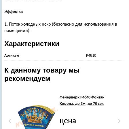
Эффекты:
1. Поток холодных искр (безопасно для использования в
помещении).
Характеристики
Артикул
Р4810
К данному товару мы
рекомендуем
Хи
Фейерверк Р4640 Фонтан
Корона, до 3м, до 70 сек
цена