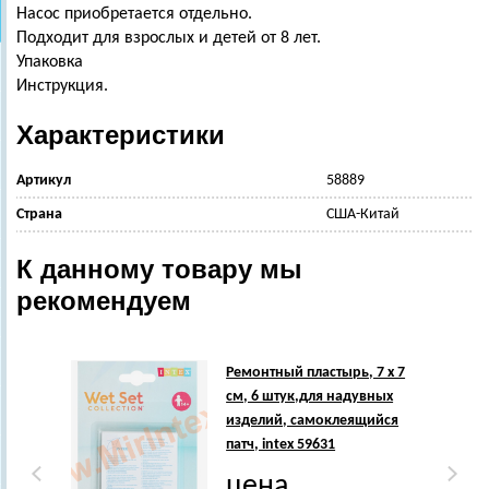
Насос приобретается отдельно.
Подходит для взрослых и детей от 8 лет.
Упаковка
Инструкция.
Характеристики
Артикул
58889
Страна
США-Китай
К данному товару мы
рекомендуем
Ремонтный пластырь, 7 х 7
см, 6 штук,для надувных
изделий, самоклеящийся
патч, intex 59631
цена