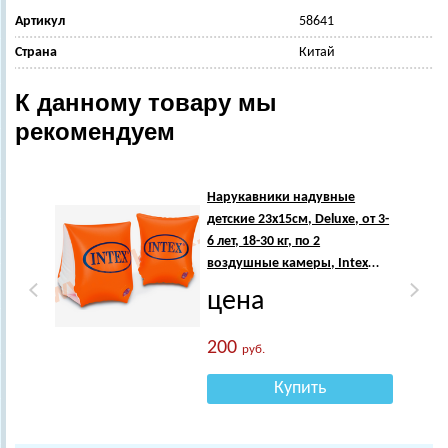
Артикул
58641
Страна
Китай
К данному товару мы
рекомендуем
Нарукавники надувные
детские 23х15см, Deluxe, от 3-
6 лет, 18-30 кг, по 2
воздушные камеры, Intex
58642
цена
200
руб.
Купить