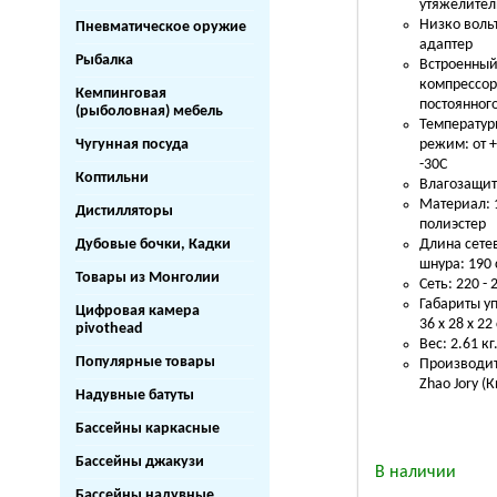
утяжелите
Низко воль
Пневматическое оружие
адаптер
Рыбалка
Встроенны
компрессо
Кемпинговая
постоянног
(рыболовная) мебель
Температу
Чугунная посуда
режим: от +
-30С
Коптильни
Влагозащит
Материал:
Дистилляторы
полиэстер
Дубовые бочки, Кадки
Длина сете
шнура: 190
Товары из Монголии
Сеть: 220 - 
Габариты у
Цифровая камера
36 х 28 х 22
pivothead
Вес: 2.61 кг
Популярные товары
Производит
Zhao Jory (
Надувные батуты
Бассейны каркасные
Бассейны джакузи
В наличии
Бассейны надувные