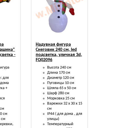
ра
Надувная фигура
Машина"
Снеговик 240 см, led
светка -
подсветка, уличная 3d,
FQ02096
игура
Высота 240 см
Длина 170 см
: для
Диаметр 120 см
 дома
Пуговицы 10 см
тка +
Шляпа 65 х 50 см
Шарф 280 см
ися
Морковка 25 см
Варежки 32 х 30 х 15
 см
см
0 см
IP44 ( для дома , для
 см
улицы)
еревки,
Температурный