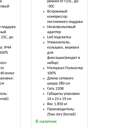
ли
режим от +25С, до
товый
-30С
Встроенный
й
компрессор
р
постоянного поддува
о поддува
Низковольтовый
рный
адаптер
 25С, до
Led подсветка
Утяжелители,
а: IP44
колышки, веревки
 100%
для
фиксации(входят в
вого
набор)
 см
Материал Полиэстер
240 вольт
100%
паковки:
Длина сетевого
 см
шнура 280 см
.
Сеть 220В
ель:
Габариты упаковки
Китай)
24 х 23 х 19 см
Вес 1.850 кг
Производитель:
Zhao Jory (Китай)
В наличии