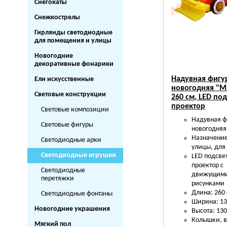
Снегокаты
Снежкострелы
Гирлянды светодиодные
для помещения и улицы
Новогодние
декоративные фонарики
Надувная фигу
Ели искусственные
новогодняя "
Световые конструкции
260 см, LED под
проектор
Световые композиции
Надувная ф
Световые фигуры
новогодняя
Назначение
Светодиодные арки
улицы, для
Светодиодные игрушки
LED подсве
проектор с
Светодиодные
движущим
перетяжки
рисунками
Длина: 260
Светодиодные фонтаны
Ширина: 13
Новогодние украшения
Высота: 130
Колышки, в
Мягкий пол