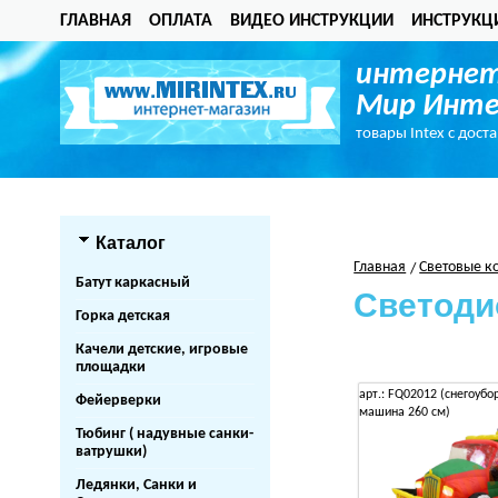
ГЛАВНАЯ
ОПЛАТА
ВИДЕО ИНСТРУКЦИИ
ИНСТРУКЦ
интернет
Мир Инте
товары Intex с дост
Каталог
Главная
Световые к
Батут каркасный
Светоди
Горка детская
Качели детские, игровые
площадки
арт.: FQ02012 (снегоубо
Фейерверки
машина 260 см)
Тюбинг ( надувные санки-
ватрушки)
Ледянки, Санки и