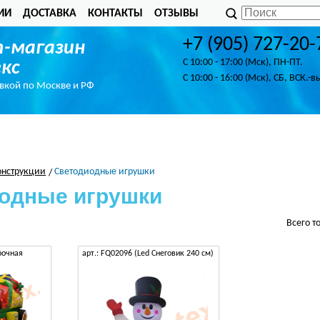
ИИ
ДОСТАВКА
КОНТАКТЫ
ОТЗЫВЫ
+7 (905) 727-20-
-магазин
C 10:00 - 17:00 (Мск), ПН-ПТ.
кс
C 10:00 - 16:00 (Мск), СБ, ВСК.-в
авкой по Москве и РФ
онструкции
Светодиодные игрушки
одные игрушки
Всего т
рочная
арт.: FQ02096 (Led Снеговик 240 см)