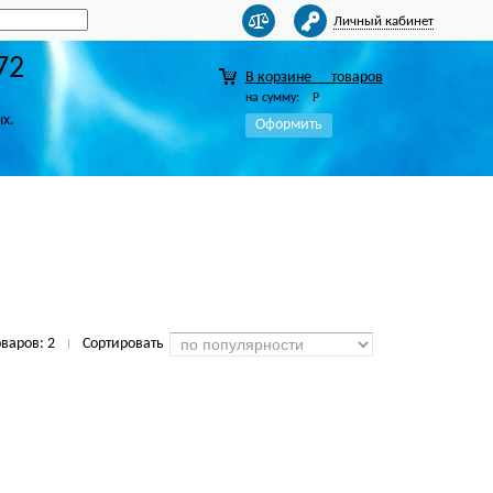
Личный кабинет
72
В корзине
товаров
на сумму:
Р
ых.
Оформить
оваров:
2
Сортировать
|