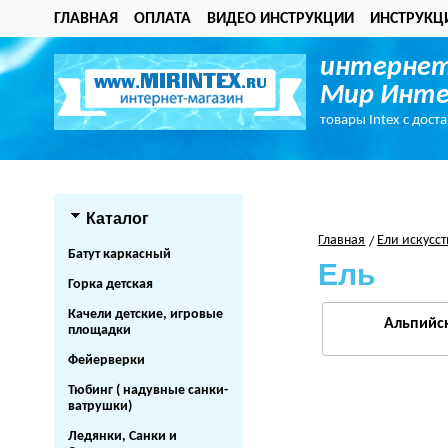
ГЛАВНАЯ
ОПЛАТА
ВИДЕО ИНСТРУКЦИИ
ИНСТРУКЦ
интернет
Мир Инте
товары Intex с дост
Каталог
Главная
Ели искусс
Батут каркасный
Ель
Горка детская
Качели детские, игровые
Альпийс
площадки
Фейерверки
Тюбинг ( надувные санки-
ватрушки)
Ледянки, Санки и