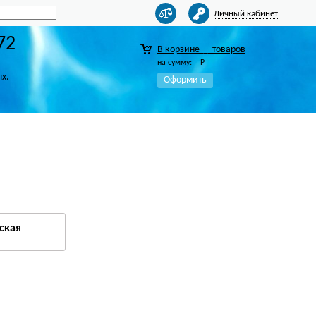
Личный кабинет
72
В корзине
товаров
на сумму:
Р
ых.
Оформить
ская