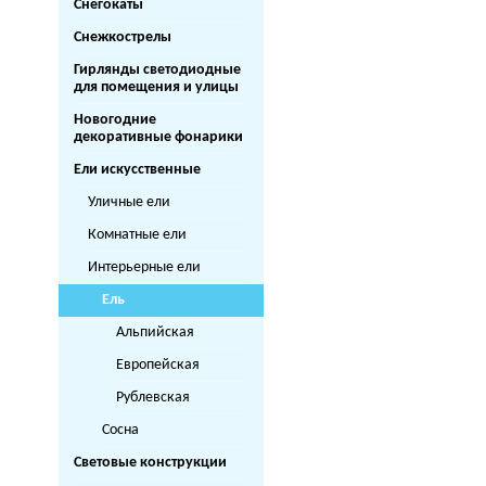
Снегокаты
Снежкострелы
Гирлянды светодиодные
для помещения и улицы
Новогодние
декоративные фонарики
Ели искусственные
Уличные ели
Комнатные ели
Интерьерные ели
Ель
Альпийская
Европейская
Рублевская
Сосна
Световые конструкции