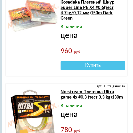
Kosadaka Плетеный Шнур
Super Line PE X4 #0.6(тест
4.7kg/0,12 мм)150m Dark
Green
В наличии
цена
960
руб.
Купить
арт.: Ultra game 4x
Norstream Плетенка Ultra
game 4x #0,3 (тест 3.3 kg)130m
В наличии
цена
780
руб.