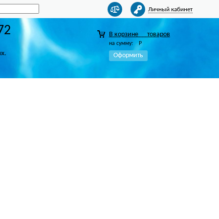
Личный кабинет
72
В корзине
товаров
на сумму:
Р
ых.
Оформить