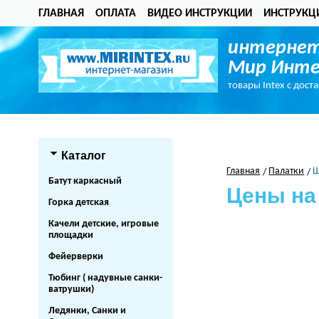
ГЛАВНАЯ
ОПЛАТА
ВИДЕО ИНСТРУКЦИИ
ИНСТРУКЦ
интернет
Мир Инте
товары Intex с дост
Каталог
Главная
Палатки
Ш
Батут каркасный
Цены на
Горка детская
Качели детские, игровые
площадки
Фейерверки
Тюбинг ( надувные санки-
ватрушки)
Ледянки, Санки и