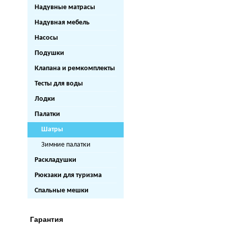
Надувные матрасы
Надувная мебель
Насосы
Подушки
Клапана и ремкомплекты
Тесты для воды
Лодки
Палатки
Шатры
Зимние палатки
Раскладушки
Рюкзаки для туризма
Спальные мешки
Гарантия