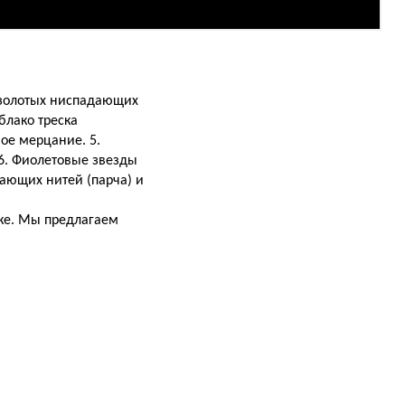
 золотых ниспадающих
блако треска
ое мерцание. 5.
 6. Фиолетовые звезды
ающих нитей (парча) и
ике. Мы предлагаем