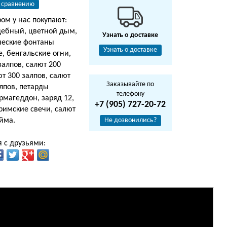
 сравнению
ром у нас покупают:
дебный, цветной дым,
Узнать о доставке
ческие фонтаны
Узнать о доставке
, бенгальские огни,
залпов, салют 200
ют 300 залпов, салют
Заказывайте по
алпов, петарды
телефону
магеддон, заряд 12,
+7 (905) 727-20-72
, римские свечи, салют
юйма.
Не дозвонились?
 с друзьями: