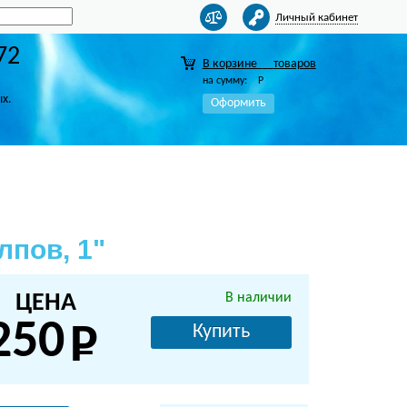
Личный кабинет
72
В корзине
товаров
на сумму:
Р
ых.
Оформить
лпов, 1"
ЦЕНА
В наличии
250
Купить