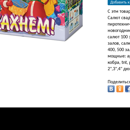
Добавить к
С этм това
Салют сва
пиротехни
новогодние
салют 100 
залов, сал
400, 500 з
мощные: ар
кобра, tnt
2",3",4" д
Поделиться