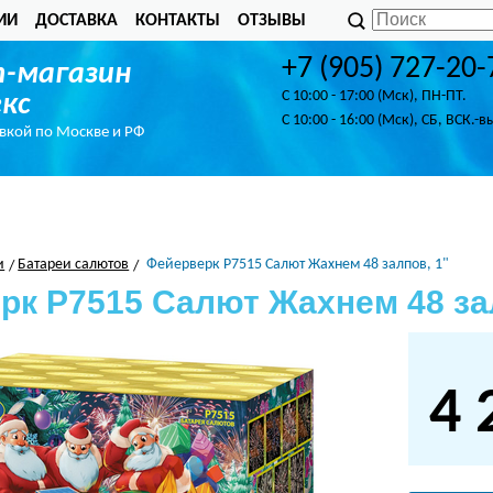
ИИ
ДОСТАВКА
КОНТАКТЫ
ОТЗЫВЫ
+7 (905) 727-20-
-магазин
C 10:00 - 17:00 (Мск), ПН-ПТ.
кс
C 10:00 - 16:00 (Мск), СБ, ВСК.-в
авкой по Москве и РФ
и
Батареи салютов
Фейерверк Р7515 Салют Жахнем 48 залпов, 1"
рк Р7515 Салют Жахнем 48 за
4 