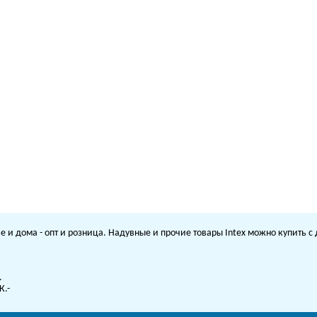
е и дома - опт и розница. Надувные и прочие товары Intex можно купить 
.
К.-