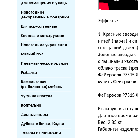
для помещения и улицы
Новогодние
декоративные фонарики
Эффекты:
Ели искусственные
1. Красные звезд
Световые конструкции
нитей (парча) и с
Новогодние украшения
(трещащий дождь)
Мягкий пол
Зеленые звезды с 
с пышными хвоста
Пневматическое оружие
облако треска (тр
Рыбалка
Фейерверк Р7515 Ж
купить Фейерверк 
Кемпинговая
(рыболовная) мебель
Фейерверк Р7515 Ж
Чугунная посуда
Коптильни
Большую высоту по
Дистилляторы
Длинное время раб
Вес: 2.85 кг
Дубовые бочки, Кадки
Габариты изделия: 
Товары из Монголии