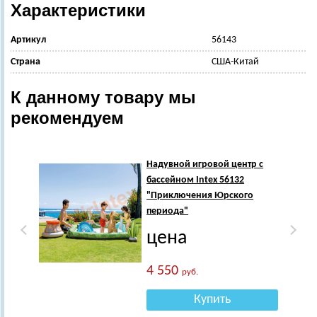
Характеристики
Артикул
56143
Страна
США-Китай
К данному товару мы
рекомендуем
Надувной игровой центр с
бассейном Intex 56132
"Приключения Юрского
периода"
цена
4 550
руб.
Купить