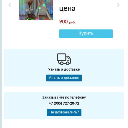
прозрачный провод, IP 20,
цена
220В от сети
900
руб.
Купить
Узнать о доставке
Узнать о доставке
Заказывайте по телефону
+7 (905) 727-20-72
Не дозвонились?