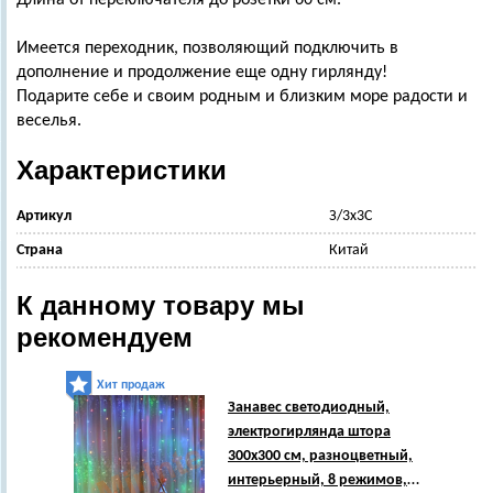
Длина от переключателя до розетки 60 см.
Имеется переходник, позволяющий подключить в
дополнение и продолжение еще одну гирлянду!
Подарите себе и своим родным и близким море радости и
веселья.
Характеристики
Артикул
З/3х3С
Страна
Китай
К данному товару мы
рекомендуем
Хит продаж
Хи
Занавес светодиодный,
электрогирлянда штора
300х300 см, разноцветный,
интерьерный, 8 режимов,