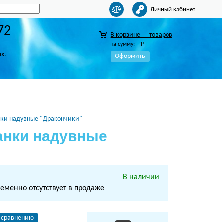
Личный кабинет
72
В корзине
товаров
на сумму:
Р
ых.
Оформить
анки надувные "Дракончики"
санки надувные
В наличии
ременно отсутствует в продаже
 сравнению