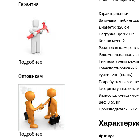
Если это не удается, 
Гарантия
Характеристики:
Ватрушка - тюбинг д
Диаметр: 120 см
Нагрузка: до 120 кг
Кол-во мест: 2
Резиновая камера в 
Рекомендованное дав
Температурный режим:
Подробнее
Транспортировочный т
Ручки: 2шт (ткань).
Оптовикам
Потребуется насос: 
Габариты упаковки: 50
Упаковка: сумка - че
Вес: 3.61 кг.
Производитель: SUPE
Характери
Подробнее
Артикул