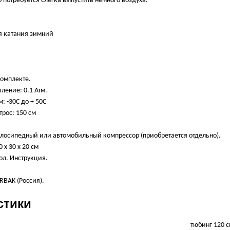
то потребуется слегка выпустить немного воздуха.
ля катания зимний
комплекте.
ление: 0.1 Атм.
 -30С до + 50С
рос: 150 см
велосипедный или автомобильный компрессор (приобретается отдельно).
 x 30 x 20 см
хол. Инструкция.
RBAK (Россия).
стики
тюбинг 120 