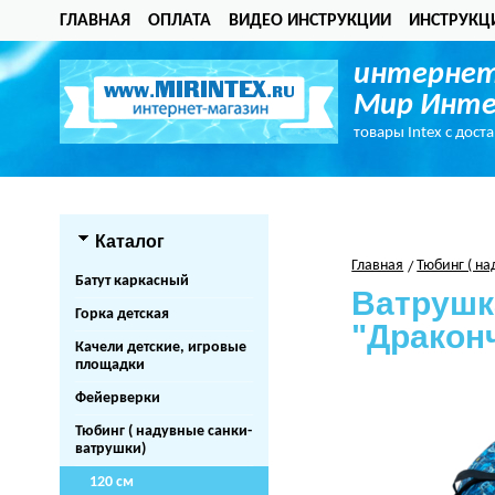
ГЛАВНАЯ
ОПЛАТА
ВИДЕО ИНСТРУКЦИИ
ИНСТРУКЦ
интернет
Мир Инте
товары Intex с дост
Каталог
Главная
Тюбинг ( н
Батут каркасный
Ватрушка
Горка детская
"Дракон
Качели детские, игровые
площадки
Фейерверки
Тюбинг ( надувные санки-
ватрушки)
120 см