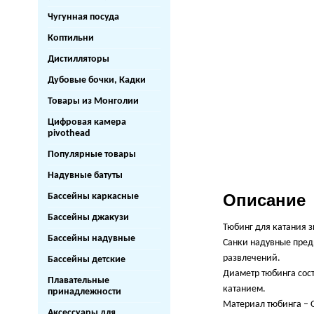
Чугунная посуда
Коптильни
Дистилляторы
Дубовые бочки, Кадки
Товары из Монголии
Цифровая камера
pivothead
Популярные товары
Надувные батуты
Описание
Бассейны каркасные
Бассейны джакузи
Тюбинг для катания з
Бассейны надувные
Санки надувные предн
развлечений.
Бассейны детские
Диаметр тюбинга сост
Плавательные
катанием.
принадлежности
Материал тюбинга – O
Аксессуары для