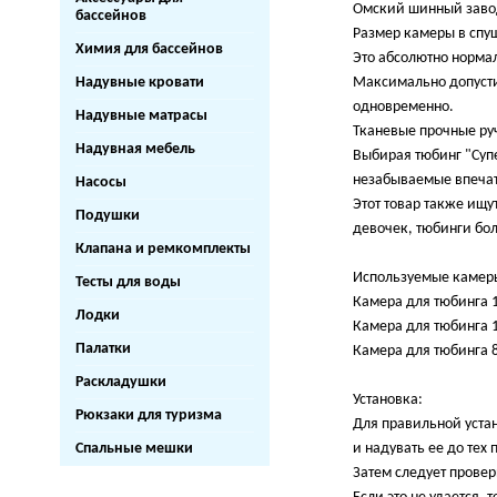
Омский шинный завод,
бассейнов
Размер камеры в спу
Химия для бассейнов
Это абсолютно нормал
Надувные кровати
Максимально допустим
одновременно.
Надувные матрасы
Тканевые прочные руч
Надувная мебель
Выбирая тюбинг "Суп
незабываемые впечат
Насосы
Этот товар также ищу
Подушки
девочек, тюбинги бо
Клапана и ремкомплекты
Используемые камер
Тесты для воды
Камера для тюбинга 1
Лодки
Камера для тюбинга 1
Палатки
Камера для тюбинга 8
Раскладушки
Установка:
Рюкзаки для туризма
Для правильной устан
Спальные мешки
и надувать ее до тех 
Затем следует провер