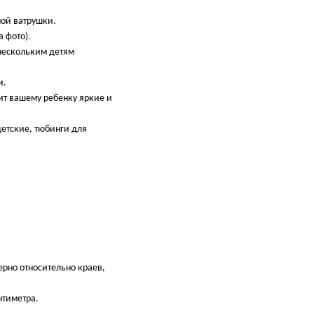
мой ватрушки.
 фото).
 нескольким детям
и.
ит вашему ребенку яркие и
детские, тюбинги для
ерно относительно краев,
нтиметра.