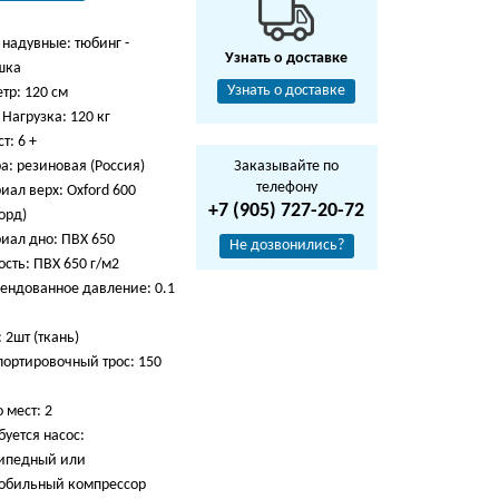
 надувные: тюбинг -
Узнать о доставке
шка
Узнать о доставке
тр: 120 см
Нагрузка: 120 кг
т: 6 +
а: резиновая (Россия)
Заказывайте по
телефону
иал верх: Oxford 600
+7 (905) 727-20-72
орд)
иал дно: ПВХ 650
Не дозвонились?
ость: ПВХ 650 г/м2
ендованное давление: 0.1
 2шт (ткань)
портировочный трос: 150
 мест: 2
буется насос:
ипедный или
обильный компрессор