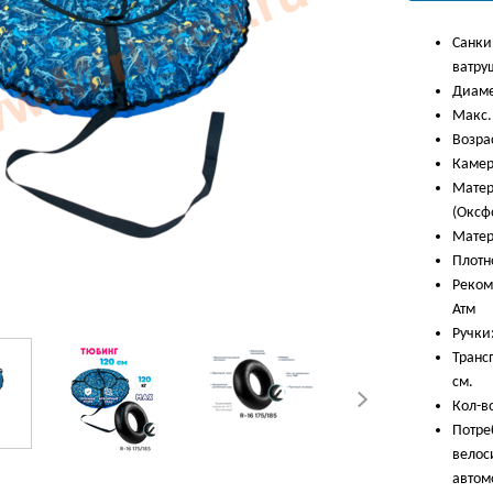
Санки
ватру
Диаме
Макс. 
Возрас
Камер
Матер
(Оксф
Матер
Плотн
Реком
Атм
Ручки:
Транс
см.
Кол-во
Потре
велос
автом