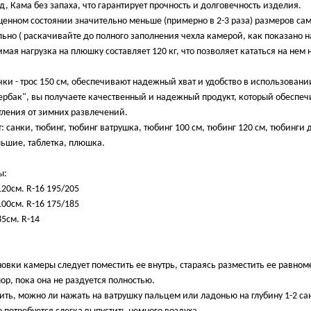
 Кама без запаха, что гарантирует прочность и долговечность изделия.
щенном состоянии значительно меньше (примерно в 2-3 раза) размеров са
ьно ( раскачивайте до полного заполнения чехла камерой, как показано на
ая нагрузка на плюшку составляет 120 кг, что позволяет кататься на нем
ки - трос 150 см, обеспечивают надежный хват и удобство в использовани
ербак", вы получаете качественный и надежный продукт, который обеспеч
ления от зимних развлечений.
т: санки, тюбинг, тюбинг ватрушка, тюбинг 100 см, тюбинг 120 см, тюбинги 
льшие, таблетка, плюшка.
ы:
20см. R-16 195/205
00см. R-16 175/185
5см. R-14
овки камеры следует поместить ее внутрь, стараясь разместить ее равном
пор, пока она не раздуется полностью.
ить, можно ли нажать на ватрушку пальцем или ладонью на глубину 1-2 са