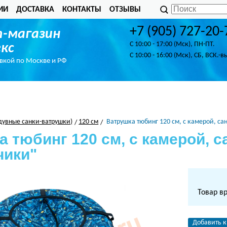
ИИ
ДОСТАВКА
КОНТАКТЫ
ОТЗЫВЫ
+7 (905) 727-20-
-магазин
C 10:00 - 17:00 (Мск), ПН-ПТ.
кс
C 10:00 - 16:00 (Мск), СБ, ВСК.-в
авкой по Москве и РФ
адувные санки-ватрушки)
120 см
Ватрушка тюбинг 120 см, с камерой, с
 тюбинг 120 см, с камерой, 
чики"
Товар в
Добавить к