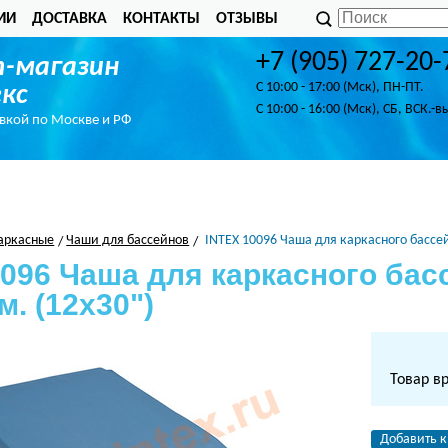
ИИ
ДОСТАВКА
КОНТАКТЫ
ОТЗЫВЫ
+7 (905) 727-20-
-магазин
C 10:00 - 17:00 (Мск), ПН-ПТ.
кс
C 10:00 - 16:00 (Мск), СБ, ВСК.-в
авкой по Москве и РФ
аркасные
Чаши для бассейнов
INTEX 10096 Чаша для каркасного бассе
0096 Чаша для каркасного ба
м. (12х30")
Товар в
Добавить к