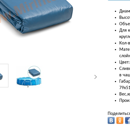
Диам
Высот
Объе
Для 
круг
Кол-в
Мате
слой
Цвет
Слив
в ча
Габар
79х5
Вес,к
Произ
Поделиться