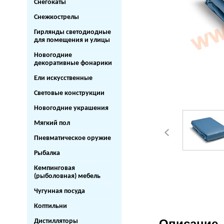
Снегокаты
Снежкострелы
Гирлянды светодиодные
для помещения и улицы
Новогодние
декоративные фонарики
Ели искусственные
Световые конструкции
Новогодние украшения
Мягкий пол
Пневматическое оружие
Рыбалка
Кемпинговая
(рыболовная) мебель
Чугунная посуда
Коптильни
Описание
Дистилляторы