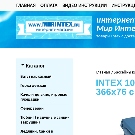
ГЛАВНАЯ
ОПЛАТА
ВИДЕО ИНСТРУКЦИИ
ИНСТРУКЦ
интернет
Мир Инте
товары Intex с дост
Каталог
Главная
Бассейны к
Батут каркасный
INTEX 1
Горка детская
366х76 с
Качели детские, игровые
площадки
Фейерверки
Тюбинг ( надувные санки-
ватрушки)
Ледянки, Санки и