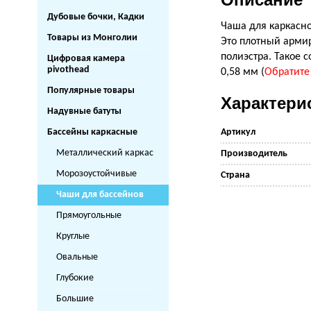
Дубовые бочки, Кадки
Чаша для каркасно
Товары из Монголии
Это плотный армир
полиэстра. Такое 
Цифровая камера
pivothead
0,58 мм (
Обратите
Популярные товары
Характери
Надувные батуты
Бассейны каркасные
Артикул
Металлический каркас
Производитель
Морозоустойчивые
Страна
Чаши для бассейнов
Прямоугольные
Круглые
Овальные
Глубокие
Большие