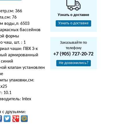
етр,см: 366
Узнать о доставке
а,см: 76
Узнать о доставке
м воды,л: 6503
каркасных бассейнов
лой формы
о чаш, шт. : 1
Заказывайте по
телефону
риал чаши: ПВХ 3-х
+7 (905) 727-20-72
ный армированный
: синий
Не дозвонились?
ной клапан установлен
ше
иты упаковки,см:
1х25
г: 10.1
водитель: Intex
 с друзьями: