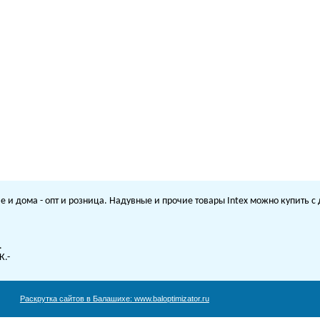
е и дома - опт и розница. Надувные и прочие товары Intex можно купить 
.
К.-
Раскрутка сайтов в Балашихе:
www.baloptimizator.ru