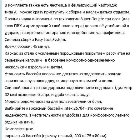
В комплекте также есть лестница и фильтрующий картридж
типа А - можно сразу приступить к сборке и наслаждаться отдыхом.
Прочная чаша выполнена по технологии Super‑Tough: три слоя (два
слоя ПВХ и армирующий слой полиэстера) делают её устойчивой к
ударам, растяжению, истиранию и воздействию ультрафиолета.
Система сборки Easy Lock System.
Время сборки: 45 минут.
Каркас из стали с усиленным порошковым покрытием рассчитан на
серьёзные нагрузки - в бассейне комфортно одновременно
нескольким взрослым и детям.
Установить бассейн несложно: достаточно подготовить ровную
горизонтальную площадку, очищенную от камней и веток.
Сливной клапан со стандартным подключением под шланг (диаметр
32 мм) позволяет быстро и удобно слить воду.
Модель рекомендована для пользователей от 6 лет.
Выбирайте каркасный бассейн Intex 26784 - это сочетание
надёжности, вместительности и удобства для комфортного летнего
отдыха на даче.
Комплектация:
каркасный бассейн (прямоугольный, 300 х 175 х 80 см).