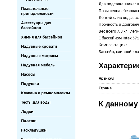
Два подстаканника: н
Плавательные
Повышенная безопасн
принадлежности
Лёгкий слив воды: вс
Аксессуары для
Прочность и долгове
бассейнов
Вес всего 7,3 кг - лег
Химия для бассейнов
С бассейном Intex 571
Комплектация:
Надувные кровати
Бассейн, сливной кла
Надувные матрасы
Характери
Надувная мебель
Насосы
Артикул
Подушки
Страна
Клапана и ремкомплекты
К данному
Тесты для воды
Лодки
Палатки
Раскладушки