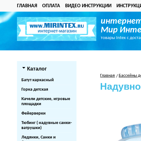
ГЛАВНАЯ
ОПЛАТА
ВИДЕО ИНСТРУКЦИИ
ИНСТРУКЦ
интернет
Мир Инте
товары Intex с дост
Каталог
Главная
Бассейны д
Батут каркасный
Надувной
Горка детская
Качели детские, игровые
площадки
Фейерверки
Тюбинг ( надувные санки-
ватрушки)
Ледянки, Санки и