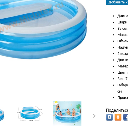
Добавить к
Длина
Ширин
Высота
Макс.
Объём
Надув
2 воз
Дно н
Матер
Цвет:
Вес: 7
Габари
см
Произ
Поделиться