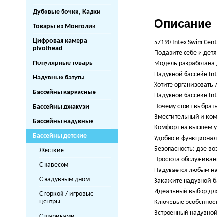
Дубовые бочки, Кадки
Описание
Товары из Монголии
Цифровая камера
57190 Intex Swim Cent
pivothead
Подарите себе и дет
Популярные товары
Модель разработана д
Надувной бассейн Int
Надувные батуты
Хотите организовать 
Бассейны каркасные
Надувной бассейн Int
Почему стоит выбрать
Бассейны джакузи
Вместительный и комп
Бассейны надувные
Комфорт на высшем у
Бассейны детские
Удобно и функциональ
Безопасность: две в
Жесткие
Простота обслуживани
С навесом
Надувается любым нас
С надувным дном
Закажите надувной ба
Идеальный выбор для
С горкой / игровые
центры
Ключевые особенност
Встроенный надувной 
С шариками