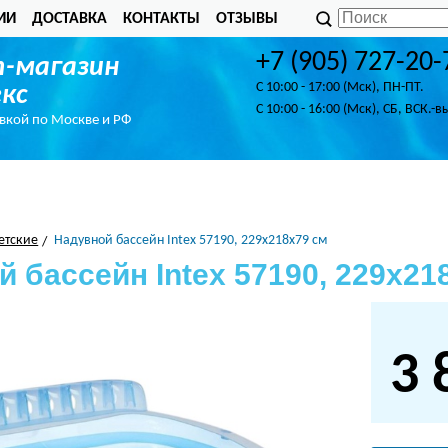
ИИ
ДОСТАВКА
КОНТАКТЫ
ОТЗЫВЫ
+7 (905) 727-20-
-магазин
C 10:00 - 17:00 (Мск), ПН-ПТ.
кс
C 10:00 - 16:00 (Мск), СБ, ВСК.-в
авкой по Москве и РФ
етские
Надувной бассейн Intex 57190, 229х218х79 см
 бассейн Intex 57190, 229х21
3 