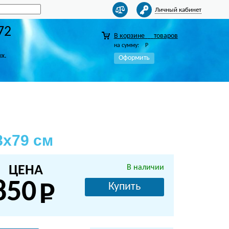
Личный кабинет
72
В корзине
товаров
на сумму:
Р
ых.
Оформить
8х79 см
ЦЕНА
В наличии
850
Купить