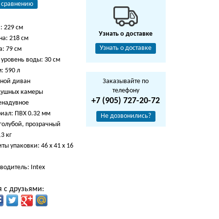
 сравнению
: 229 см
Узнать о доставке
а: 218 см
Узнать о доставке
: 79 см
 уровень воды: 30 см
: 590 л
ной диван
Заказывайте по
телефону
душных камеры
+7 (905) 727-20-72
енадувное
иал: ПВХ 0.32 мм
Не дозвонились?
 голубой, прозрачный
,3 кг
ты упаковки: 46 х 41 х 16
водитель: Intex
 с друзьями: