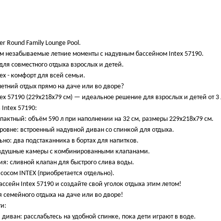
er Round Family Lounge Pool.
ям незабываемые летние моменты с надувным бассейном Intex 57190.
ля совместного отдыха взрослых и детей.
ex - комфорт для всей семьи.
летний отдых прямо на даче или во дворе?
ex 57190 (229х218х79 см) — идеальное решение для взрослых и детей от 3 
 Intex 57190:
актный: объём 590 л при наполнении на 32 см, размеры 229х218х79 см.
ровне: встроенный надувной диван со спинкой для отдыха.
но: два подстаканника в бортах для напитков.
оздушные камеры с комбинированными клапанами.
я: сливной клапан для быстрого слива воды.
осом INTEX (приобретается отдельно).
ссейн Intex 57190 и создайте свой уголок отдыха этим летом!
 семейного отдыха на даче или во дворе!
и:
диван: расслабьтесь на удобной спинке, пока дети играют в воде.