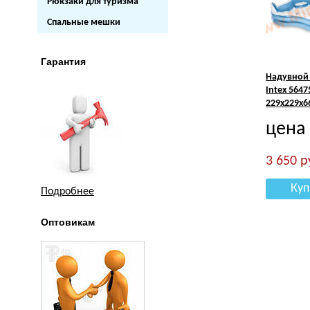
Рюкзаки для туризма
Спальные мешки
Гарантия
Надувной
Intex 5647
229х229х6
цена
3 650
р
Куп
Подробнее
Оптовикам