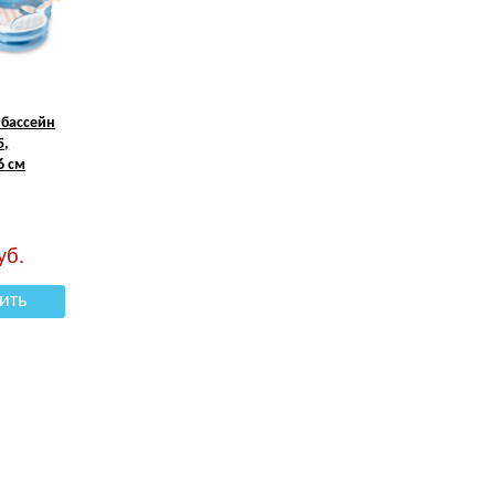
 бассейн
5,
6 см
уб.
ить