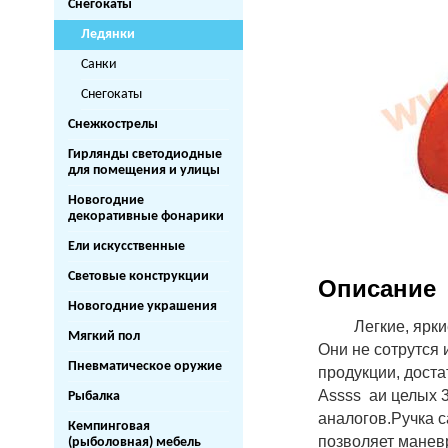
Снегокаты
Ледянки
Санки
Снегокаты
Снежкострелы
Гирлянды светодиодные
для помещения и улицы
Новогодние
декоративные фонарики
Ели искусственные
Световые конструкции
Описание
Новогодние украшения
Легкие, ярк
Мягкий пол
Они не сотрутся
Пневматическое оружие
продукции, доста
Assss аи целых 3
Рыбалка
аналогов.
Ручка с
Кемпинговая
позволяет маневр
(рыболовная) мебель