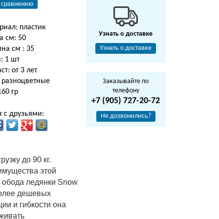
 сравнению
риал: пластик
Узнать о доставке
а см: 50
Узнать о доставке
на см : 35
: 1 шт
ст: от 3 лет
: разноцветные
Заказывайте по
телефону
 160 гр
+7 (905) 727-20-72
 с друзьями:
Не дозвонились?
узку до 90 кг.
еимущества этой
на обода ледянки Snow
более дешевых
ции и гибкости она
рживать