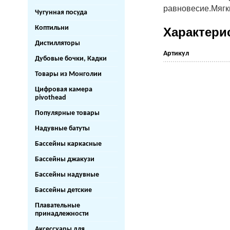
равновесие.
Мягк
Чугунная посуда
Коптильни
Характери
Дистилляторы
Артикул
Дубовые бочки, Кадки
Товары из Монголии
Цифровая камера
pivothead
Популярные товары
Надувные батуты
Бассейны каркасные
Бассейны джакузи
Бассейны надувные
Бассейны детские
Плавательные
принадлежности
Аксессуары для