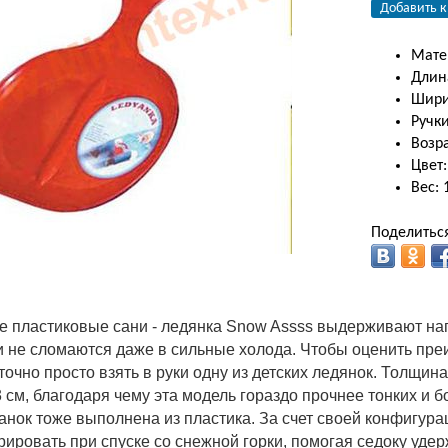
Добавить к
Мате
Длин
Шири
Ручки
Возра
Цвет
Вес:
Поделиться
ие пластиковые сани - ледянка Snow Assss выдерживают нагр
 и не сломаются даже в сильные холода. Чтобы оценить пр
точно просто взять в руки одну из детских ледянок. Толщи
 см, благодаря чему эта модель гораздо прочнее тонких и 
анок тоже выполнена из пластика. За счет своей конфигура
ировать при спуске со снежной горки, помогая седоку уде