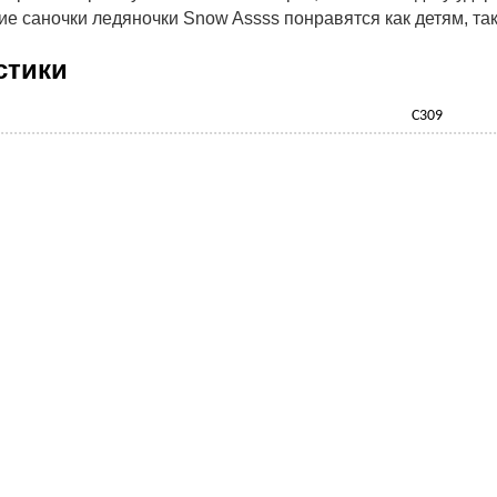
ие саночки ледяночки Snow Assss понравятся как детям, та
стики
С309