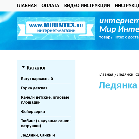
ГЛАВНАЯ
ОПЛАТА
ВИДЕО ИНСТРУКЦИИ
ИНСТРУКЦ
интернет
Мир Инте
товары Intex с дост
Каталог
Главная
Ледянки, С
Батут каркасный
Ледянк
Горка детская
Качели детские, игровые
площадки
Фейерверки
Тюбинг ( надувные санки-
ватрушки)
Ледянки, Санки и